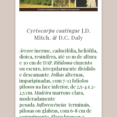
Cyrtocarpa caatingae
J.D.
Mitch. & D.C. Daly
Árvore
inerme, caducifólia, heliófila,
dioica, resinífera, até 10 m de altura
e 30 cm de DAP.
Ritidoma
cinzento
ou escuro, irregularmente dividido
e descamante.
Folhas
alternas,
imparipinadas, com 7-13 folíolos
pilosos na face inferior, de 2,5-4 x 2-
2,5 cm.
Madeira
marrom-clara,
moderadamente
pesada.
Inflorescências
terminais,
pilosas ou glabras, com 6-8 cm de
comprimento.
Flores
brancas a