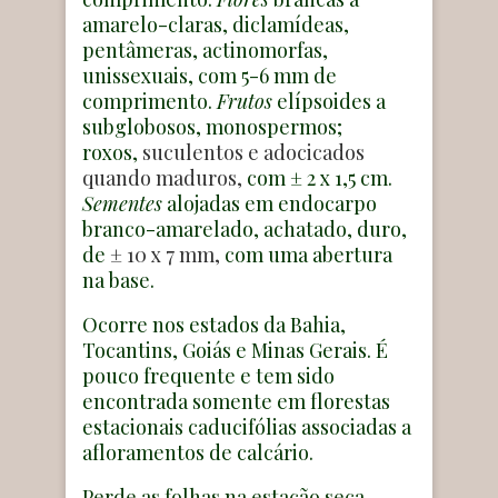
amarelo-claras, diclamídeas,
pentâmeras, actinomorfas,
unissexuais, com 5-6 mm de
comprimento.
Frutos
elípsoides a
subglobosos, monospermos;
roxos,
suculentos e adocicados
quando maduros,
com ± 2 x 1,5 cm.
Sementes
alojadas em endocarpo
branco-amarelado, achatado, duro,
de
± 10 x 7 mm,
com uma abertura
na base.
Ocorre nos estados da Bahia,
Tocantins, Goiás e Minas Gerais. É
pouco frequente e tem sido
encontrada somente em florestas
estacionais caducifólias associadas a
afloramentos de calcário.
Perde as folhas na estação seca,