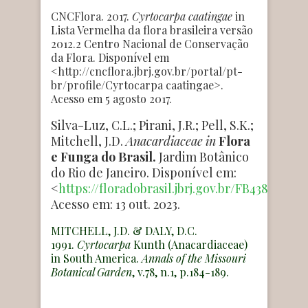
CNCFlora. 2017.
Cyrtocarpa caatingae
in
Lista Vermelha da flora brasileira versão
2012.2 Centro Nacional de Conservação
da Flora. Disponível em
<
http://cncflora.jbrj.gov.br/portal/pt-
br/profile/Cyrtocarpa caatingae
>.
Acesso em
5 agosto 2017
.
Silva-Luz, C.L.; Pirani, J.R.; Pell, S.K.;
Mitchell, J.D.
Anacardiaceae
in
Flora
e Funga do Brasil.
Jardim Botânico
do Rio de Janeiro. Disponível em:
<
https://floradobrasil.jbrj.gov.br/FB4388
>.
Acesso em: 13 out. 2023.
MITCHELL, J.D. & DALY, D.C.
1991.
Cyrtocarpa
Kunth (Anacardiaceae)
in South America.
Annals of the Missouri
Botanical Garden
, v.78, n.1, p.184-189.