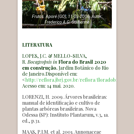
Frutos. Aporé (GO), 11-03-2006. Autor:
Frederico A.G. Guilherme
LITERATURA
LOPES, J.C. & MELLO-SILVA,
R.
Bocageopsis
in
Flora do Brasil 2020
em construção.
Jardim Botânico do Rio
de Janeiro.Disponível em:
<
http://reflora.jbrj.gov.br/reflora/floradobrasil/FB
Acesso em: 14 mai. 2020.
LORENZI, H. 2009. Árvores brasileiras:
manual de identificação e cultivo de
plantas arbóreas brasileiras. Nova
Odessa (SP): Instituto Plantarum, v.3, 1a.
ed., p.31.
MAAS, P.J.M. et al. 2001. Annonaceae