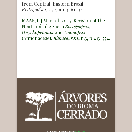
from Central-Eastern Brazil.
Rodriguésia
, v.52, n.1, p.61-94.
MAAS, P.J.M. et al. 2007. Revision of the
Neotropical genera
Bocageopsis
,
Onychopetalum
and
Unonopsis
(Annonaceae).
Blumea
, v.52, n.3, p.413-554.