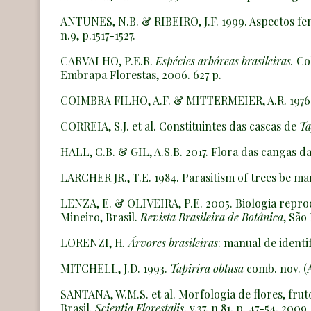
ANTUNES, N.B. & RIBEIRO, J.F. 1999. Aspectos feno
n.9, p.1517-1527.
CARVALHO, P.E.R.
Espécies arbóreas brasileiras.
Co
Embrapa Florestas, 2006. 627 p.
COIMBRA FILHO, A.F. & MITTERMEIER, A.R. 1976.
CORREIA, S.J. et al. Constituintes das cascas de
Ta
HALL, C.B. & GIL, A.S.B. 2017. Flora das cangas d
LARCHER JR., T.E. 1984. Parasitism of trees be mar
LENZA, E. & OLIVEIRA, P.E. 2005. Biologia repro
Mineiro, Brasil.
Revista Brasileira de Botânica
, São 
LORENZI, H
. Árvores brasileiras
: manual de identif
MITCHELL, J.D. 1993.
Tapirira obtusa
comb. nov. (
SANTANA, W.M.S. et al. Morfologia de flores, fru
Brasil.
Scientia Florestalis
, v.37, n.81, p. 47-54, 2009.