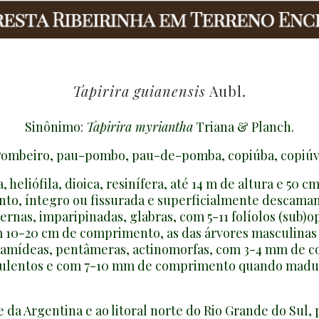
Tapirira guianensis
Aubl.
Sinônimo:
Tapirira myriantha
Triana & Planch.
ombeiro, pau-pombo, pau-de-pomba, copiúba, copiú
 heliófila, dioica, resinífera, até 14 m de altura e 50 c
nto, íntegro ou fissurada e superficialmente descama
ernas, imparipinadas, glabras, com 5-11 folíolos (sub)op
m 10-20 cm de comprimento, as das árvores masculinas 
lamídeas, pentâmeras, actinomorfas, com 3-4 mm de 
culentos e com 7-10 mm de comprimento quando madu
 da Argentina e ao litoral norte do Rio Grande do Sul, 