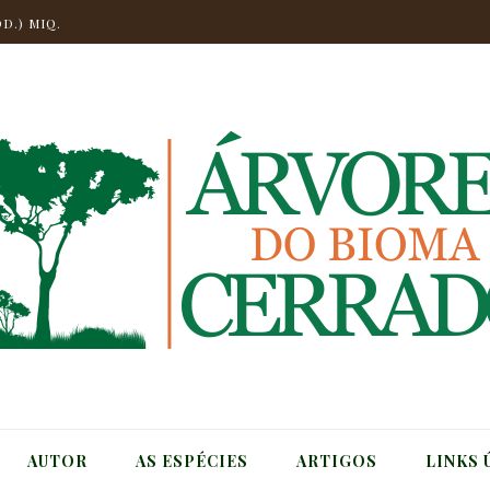
D.) MIQ.
.
NGO
CHELI
T.
CH) MIQ.
AUTOR
AS ESPÉCIES
ARTIGOS
LINKS 