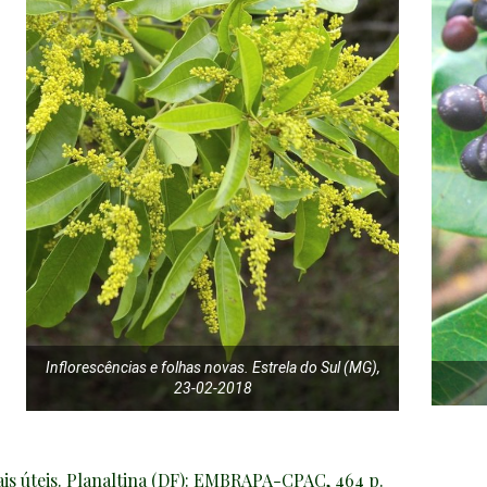
Inflorescências e folhas novas. Estrela do Sul (MG),
23-02-2018
tais úteis. Planaltina (DF): EMBRAPA-CPAC, 464 p.