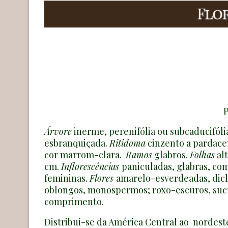
P
Árvore
inerme, perenifólia ou subcaducifólia,
esbranquiçada.
Ritidoma
cinzento a pardace
cor marrom-clara.
Ramos
glabros.
Folhas
alt
cm.
Inflorescências
paniculadas, glabras, co
femininas.
Flores
amarelo-esverdeadas, dic
oblongos, monospermos; roxo-escuros, su
comprimento.
Distribui-se da América Central ao nordeste