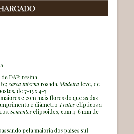
va
m de DAP; resina
nte;
ca
sca interna
rosada.
Madeira
leve, de
ostos, de 7-15 x 4-7
maiores e com mais flores do que as das
comprimento e diâmetro.
Frutos
elípticos a
ros.
Sementes
elipsoides, com 4-6 mm de
passando pela maioria dos países sul-