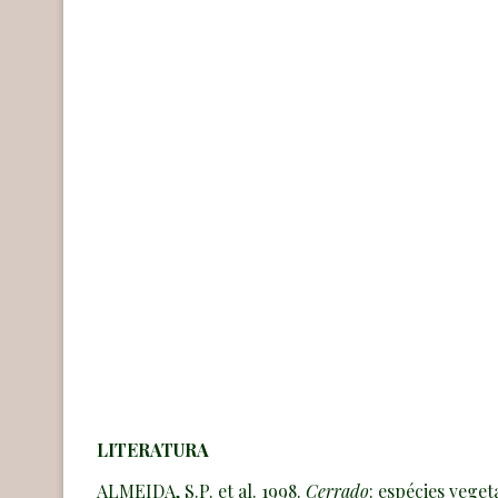
LITERATURA
ALMEIDA, S.P. et al. 1998.
Cerrado
: espécies vege