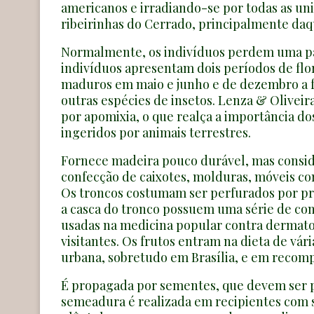
americanos e irradiando-se por todas as uni
ribeirinhas do Cerrado, principalmente daq
Normalmente, os indivíduos perdem uma par
indivíduos apresentam dois períodos de flor
maduros em maio e junho e de dezembro a fev
outras espécies de insetos. Lenza & Oliveir
por apomixia, o que realça a importância do
ingeridos por animais terrestres.
Fornece madeira pouco durável, mas conside
confecção de caixotes, molduras, móveis com
Os troncos costumam ser perfurados por pri
a casca do tronco possuem uma série de const
usadas na medicina popular contra dermatose
visitantes. Os frutos entram na dieta de v
urbana, sobretudo em Brasília, e em recomp
É propagada por sementes, que devem ser p
semeadura é realizada em recipientes com