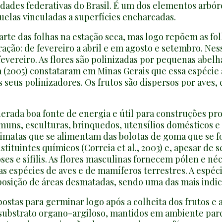
dades federativas do Brasil. É um dos elementos arbór
uelas vinculadas a superfícies encharcadas.
te das folhas na estação seca, mas logo repõem as fo
ação: de fevereiro a abril e em agosto e setembro. Ne
ereiro. As flores são polinizadas por pequenas abelha
a (2005) constataram em Minas Gerais que essa espécie 
s seus polinizadores. Os frutos são dispersos por aves,
rada boa fonte de energia e útil para construções pro
uns, esculturas, brinquedos, utensílios domésticos e 
matas que se alimentam das bolotas de goma que se fo
ituintes químicos (Correia et al., 2003) e, apesar de 
s e sífilis. As flores masculinas fornecem pólen e néc
árias espécies de aves e de mamíferos terrestres. A es
osição de áreas desmatadas, sendo uma das mais indica
ostas para germinar logo após a colheita dos frutos 
 substrato organo-argiloso, mantidos em ambiente pa