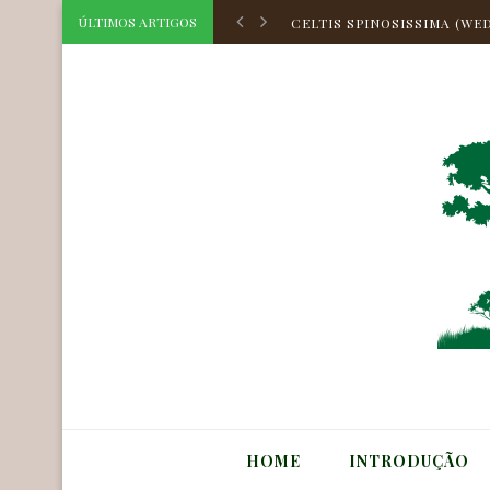
CELTIS SPINOSISSIMA (WED
ÚLTIMOS ARTIGOS
CELTIS HILARIANA PLANCH
CELTIS ATLANTICA ZAME
HOLOCALYX BALANSAE MI
CORDIA TOQUEVE AUBL.
CORDIA TARODAE M.STAPF
AEGIPHILA OBDUCTA VELL.
MYRCIA BELLA CAMBESS.
ASTROCARYUM HUAIMI MAR
CELTIS TRIFLORA (KLOTZS
HOME
INTRODUÇÃO