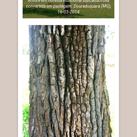
Árvore em floresta estacional subcaducifólia
convertida em pastagem. Douradoquara (MG),
16-03-2014