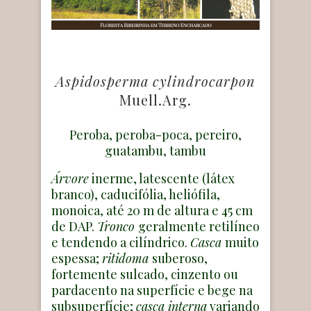
Aspidosperma cylindrocarpon
Muell.Arg.
Peroba, peroba-poca, pereiro,
guatambu, tambu
Árvore
inerme, latescente (látex
branco), caducifólia, heliófila,
monoica, até 20 m de altura e 45 cm
de DAP.
Tronco
geralmente retilíneo
e tendendo a cilíndrico.
Casca
muito
espessa;
ritidoma
suberoso,
fortemente sulcado, cinzento ou
pardacento na superfície e bege na
subsuperfície;
casca interna
variando