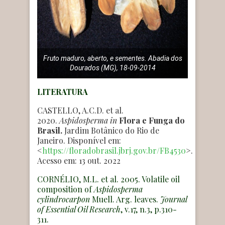
Fruto maduro, aberto, e sementes. Abadia dos
Dourados (MG), 18-09-2014
LITERATURA
CASTELLO, A.C.D. et al.
2020.
Aspidosperma
in
Flora e Funga do
Brasil.
Jardim Botânico do Rio de
Janeiro. Disponível em:
<
https://floradobrasil.jbrj.gov.br/FB4530
>.
Acesso em: 13 out. 2022
CORNÉLIO, M.L. et al. 2005. Volatile oil
composition of
Aspidosperma
cylindrocarpon
Muell. Arg. leaves.
Journal
of Essential Oil Research
, v.17, n.3, p.310-
311.