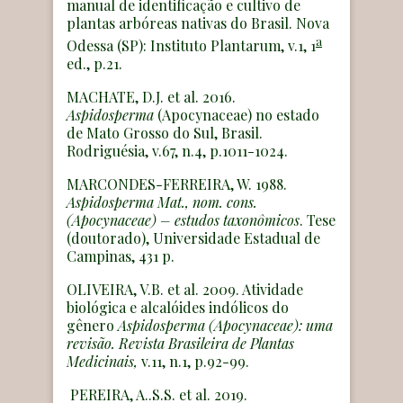
manual de identificação e cultivo de
plantas arbóreas nativas do Brasil. Nova
a
Odessa (SP): Instituto Plantarum, v.1, 1
ed., p.21.
MACHATE, D.J. et al. 2016.
Aspidosperma
(Apocynaceae) no estado
de Mato Grosso do Sul, Brasil.
Rodriguésia, v.67, n.4, p.1011-1024.
MARCONDES-FERREIRA, W. 1988.
Aspidosperma Mat., nom. cons.
(Apocynaceae) – estudos taxonômicos
. Tese
(doutorado), Universidade Estadual de
Campinas, 431 p.
OLIVEIRA, V.B. et al. 2009. Atividade
biológica e alcalóides indólicos do
gênero
Aspidosperma (Apocynaceae): uma
revisão.
Revista Brasileira de Plantas
Medicinais,
v.11, n.1, p.92-99.
PEREIRA, A..S.S. et al. 2019.