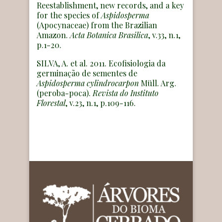
Reestablishment, new records, and a key
for the species of
Aspidosperma
(Apocynaceae) from the Brazilian
Amazon.
Acta Botanica Brasilica
, v.33, n.1,
p.1-20.
SILVA, A. et al. 2011. Ecofisiologia da
germinação de sementes de
Aspidosperma cylindrocarpon
Müll. Arg.
(peroba-poca).
Revista do Instituto
Florestal
, v.23, n.1, p.109-116.