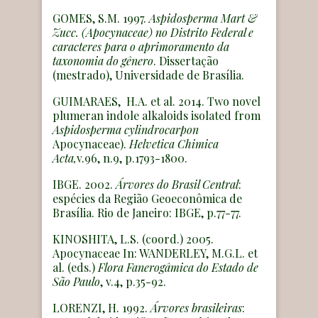
GOMES, S.M. 1997.
Aspidosperma Mart &
Zucc. (Apocynaceae) no Distrito Federal e
caracteres para o aprimoramento da
taxonomia do gênero
. Dissertação
(mestrado), Universidade de Brasília.
GUIMARAES, H.A. et al. 2014. Two novel
plumeran indole alkaloids isolated from
Aspidosperma cylindrocarpon
Apocynaceae).
Helvetica Chimica
Acta,
v.96, n.9, p.1793-1800.
IBGE. 2002.
Árvores do Brasil Central
:
espécies da Região Geoeconômica de
Brasília. Rio de Janeiro: IBGE, p.77-77.
KINOSHITA, L.S. (coord.) 2005.
Apocynaceae In: WANDERLEY, M.G.L. et
al. (eds.)
Flora Fanerogâmica do Estado de
São Paulo
, v.4, p.35-92.
LORENZI, H. 1992.
Árvores brasileiras
: