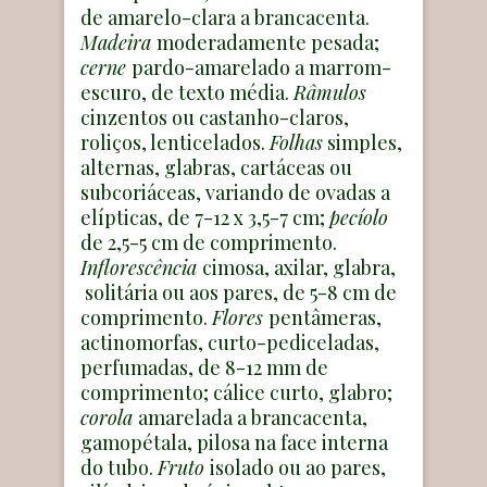
de amarelo-clara a brancacenta.
Madeira
moderadamente pesada;
cerne
pardo-amarelado a marrom-
escuro, de texto média.
Râmulos
cinzentos ou castanho-claros,
roliços, lenticelados.
Folhas
simples,
alternas, glabras, cartáceas ou
subcoriáceas, variando de ovadas a
elípticas, de 7-12 x 3,5-7 cm;
pecíolo
de 2,5-5 cm de comprimento.
Inflorescência
cimosa, axilar, glabra,
solitária ou aos pares, de 5-8 cm de
comprimento.
Flores
pentâmeras,
actinomorfas, curto-pediceladas,
perfumadas, de 8-12 mm de
comprimento; cálice curto, glabro;
corola
amarelada a brancacenta,
gamopétala, pilosa na face interna
do tubo.
Fruto
isolado ou ao pares,