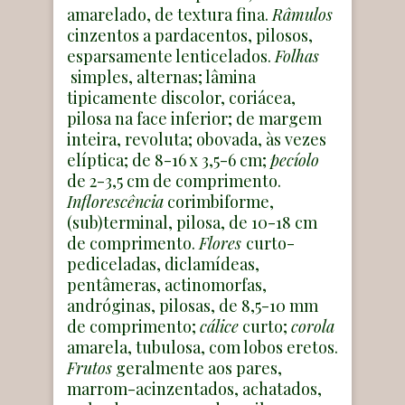
amarelado, de textura fina.
Râmulos
cinzentos a pardacentos, pilosos,
esparsamente lenticelados.
Folhas
simples, alternas; lâmina
tipicamente discolor, coriácea,
pilosa na face inferior; de margem
inteira, revoluta; obovada, às vezes
elíptica; de 8-16 x 3,5-6 cm;
pecíolo
de 2-3,5 cm de comprimento.
Inflorescência
corimbiforme,
(sub)terminal, pilosa, de 10-18 cm
de comprimento.
Flores
curto-
pediceladas, diclamídeas,
pentâmeras, actinomorfas,
andróginas, pilosas, de 8,5-10 mm
de comprimento;
cálice
curto;
corola
amarela, tubulosa, com lobos eretos.
Frutos
geralmente aos pares,
marrom-acinzentados, achatados,