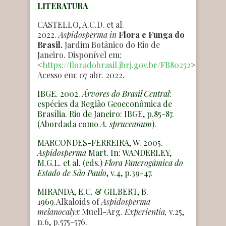
LITERATURA
CASTELLO, A.C.D. et al.
2022.
Aspidosperma
in
Flora e Funga do
Brasil.
Jardim Botânico do Rio de
Janeiro. Disponível em:
<
https://floradobrasil.jbrj.gov.br/FB80252
>.
Acesso em: 07 abr. 2022.
IBGE. 2002.
Árvores do Brasil Central
:
espécies da Região Geoeconômica de
Brasília. Rio de Janeiro: IBGE, p.85-87.
(Abordada como
A. spruceanum
).
MARCONDES-FERREIRA, W. 2005.
Aspidosperma
Mart. In: WANDERLEY,
M.G.L. et al. (eds.)
Flora Fanerogâmica do
Estado de São Paulo
, v.4, p.39-47.
MIRANDA, E.C. & GILBERT, B.
1969.
Alkaloids of
Aspidosperma
melanocalyx
Muell-Arg.
Experientia,
v.25,
n.6, p.575-576.