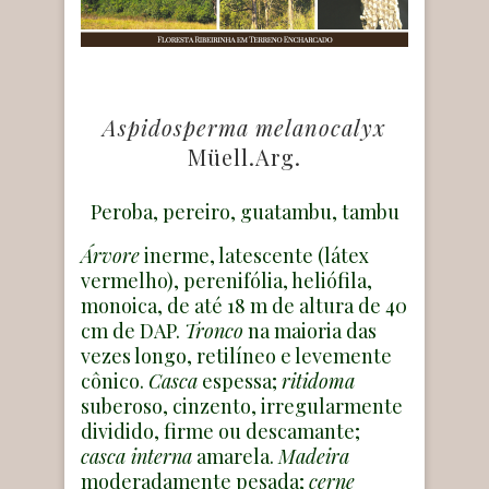
Aspidosperma melanocalyx
Müell.Arg.
Peroba, pereiro, guatambu, tambu
Árvore
inerme, latescente (látex
vermelho), perenifólia, heliófila,
monoica, de até 18 m de altura de 40
cm de DAP.
Tronco
na maioria das
vezes longo, retilíneo e levemente
cônico.
Casca
espessa;
ritidoma
suberoso, cinzento, irregularmente
dividido, firme ou descamante;
casca interna
amarela.
Madeira
moderadamente pesada;
cerne