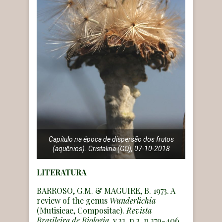
Capítulo na época de dispersão dos frutos
(aquênios). Cristalina (GO), 07-10-2018
LITERATURA
BARROSO, G.M. & MAGUIRE, B. 1973. A
review of the genus
Wunderlichia
(Mutisieae, Compositae).
Revista
Brasileira de Biologia
, v.33, n.3, p.379-406.