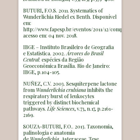
BUTURI, F.O.S. 2011. Systematics of
Wunderlichia Riedel ex Benth. Disponível
em:
http://www.fapesp.br/eventos/2011/12/compositae
acesso em: 04 nov. 2018.
IBGE – Instituto Brasileiro de Geografia
e Estatistica. 2002.
Árvores do Brasil
Central
: espécies da Região
Geoeconômica Brasília. Rio de Janeiro:
IBGE, p.104-105.
NUÑEZ, C.V. 2003. Sesquiterpene lactone
from
Wunderlichia crulsiana
inhibits the
respiratory burst of leukocytes
triggered by distinct biochemical
pathways.
Life Sciences
, v.73, n.17, p.2161-
2169.
SOUZA-BUTURI, F.O.. 2013. Taxonomia,
palinologia e anatomia
de
Wunderlichia,
Asteraceae. Tese