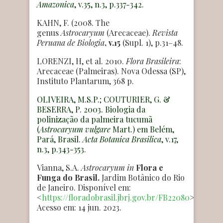
Amazonica
, v.35, n.3, p.337-342.
KAHN, F. (2008. The
genus
Astrocaryum
(Arecaceae).
Revista
Peruana de Biologia
, v.15
(Supl. 1), p.31–48.
LORENZI, H, et al. 2010.
Flora Brasileira
:
Arecaceae (Palmeiras). Nova Odessa (SP),
Instituto Plantarum, 368 p.
OLIVEIRA, M.S.P.; COUTURIER, G. &
BESERRA, P. 2003. Biologia da
polinização da palmeira tucumã
(
Astrocaryum vulgare
Mart.) em Belém,
Pará, Brasil.
Acta Botanica Brasilica
, v.17,
n.3, p.343-353.
Vianna, S.A.
Astrocaryum
in
Flora e
Funga do Brasil.
Jardim Botânico do Rio
de Janeiro. Disponível em:
<
https://floradobrasil.jbrj.gov.br/FB22080
>.
Acesso em: 14 jun. 2023.