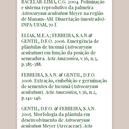
BACELAR-LIMA, C.G. 2004. Polinização
e sistema reprodutivo da palmeira
Astrocaryum aculeatum
Meyer na região
de Manaus-AM. Dissertação (mestrado)-
INPA/UFAM, 70 f.
ELIAS, M.E.A.; FERREIRA, S.A.N.&
GENTIL, D.F.O. 2006. Emergência de
plântulas de tucumã (
Astrocaryum
aculeatum
) em função da posição de
semeadura.
Acta
Amazonica
, v.36, n.3,
p.385-388.
FERREIRA, S.A.N. & GENTIL, D.F.O.
2006. Extração, embebição e germinação
de sementes de tucumã (
Astrocaryum
aculeatum
).
Acta
Amazonica
, v.36, n.2,
p.141-146.
GENTIL, D.F.O. & FERREIRA, S.A.N.
2005. Morfologia da plântula em
desenvolvimento de
Astrocaryum
aculeatum
Meyer (Arecaceae).
Acta