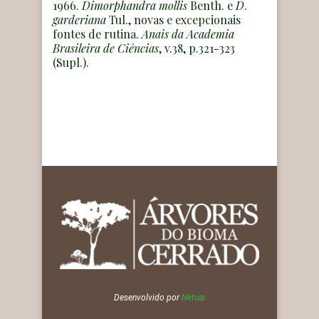
1966.
Dimorphandra
mollis
Benth. e
D
.
garderiana
Tul., novas e excepcionais
fontes de rutina.
Anais da Academia
Brasileira de Ciências
, v.38, p.321-323
(Supl.).
Desenvolvido por
Netuai