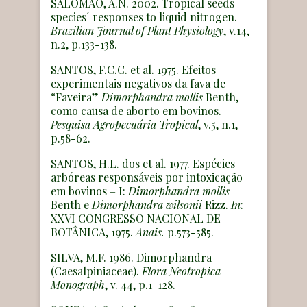
SALOMÃO, A.N. 2002. Tropical seeds
species´ responses to liquid nitrogen.
Brazilian Journal of Plant Physiology
, v.14,
n.2, p.133-138.
SANTOS, F.C.C. et al. 1975. Efeitos
experimentais negativos da fava de
“Faveira”
Dimorphandra mollis
Benth,
como causa de aborto em bovinos.
Pesquisa Agropecuária Tropical
, v.5, n.1,
p.58-62.
SANTOS, H.L. dos et al. 1977. Espécies
arbóreas responsáveis por intoxicação
em bovinos – I:
Dimorphandra mollis
Benth e
Dimorphandra wilsonii
Rizz.
In
:
XXVI CONGRESSO NACIONAL DE
BOTÂNICA, 1975.
Anais.
p.573-585.
SILVA, M.F. 1986. Dimorphandra
(Caesalpiniaceae).
Flora Neotropica
Monograph
, v. 44, p.1-128.