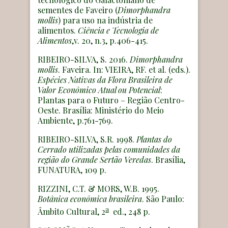
sementes de Faveiro (
Dimorphandra
mollis
) para uso na indústria de
alimentos.
Ciência e Tecnologia de
Alimentos
,v. 20, n.3, p.406-415.
RIBEIRO-SILVA, S. 2016.
Dimorphandra
mollis
. Faveira. In: VIEIRA, RF. et al. (eds.).
Espécies Nativas da Flora Brasileira de
Valor Econômico Atual ou Potencial
:
Plantas para o Futuro – Região Centro-
Oeste. Brasília: Ministério do Meio
Ambiente, p.761-769.
RIBEIRO-SILVA, S.R. 1998.
Plantas do
Cerrado utilizadas pelas comunidades da
região do Grande Sertão Veredas
. Brasília,
FUNATURA, 109 p.
RIZZINI, C.T. & MORS, W.B. 1995.
Botânica econômica brasileira
. São Paulo:
a
Âmbito Cultural, 2
ed., 248 p.