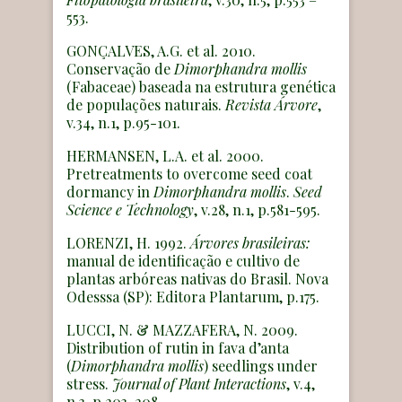
553.
GONÇALVES, A.G. et al. 2010.
Conservação de
Dimorphandra mollis
(Fabaceae) baseada na estrutura genética
de populações naturais.
Revista Árvore
,
v.34, n.1, p.95-101.
HERMANSEN, L.A. et al. 2000.
Pretreatments to overcome seed coat
dormancy in
Dimorphandra mollis
.
Seed
Science e Technology
, v.28, n.1, p.581-595.
LORENZI, H. 1992.
Árvores brasileiras:
manual de identificação e cultivo de
plantas arbóreas nativas do Brasil. Nova
Odesssa (SP): Editora Plantarum, p.175.
LUCCI, N. & MAZZAFERA, N. 2009.
Distribution of rutin in fava d’anta
(
Dimorphandra mollis
) seedlings under
stress.
Journal of Plant Interactions
, v.4,
n.3, p.203-208.