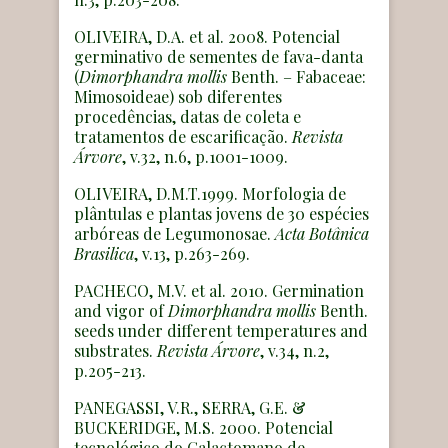
OLIVEIRA, D.A. et al. 2008. Potencial
germinativo de sementes de fava-danta
(
Dimorphandra mollis
Benth. – Fabaceae:
Mimosoideae) sob diferentes
procedências, datas de coleta e
tratamentos de escarificação.
Revista
Árvore
, v.32, n.6, p.1001-1009.
OLIVEIRA, D.M.T.1999. Morfologia de
plântulas e plantas jovens de 30 espécies
arbóreas de Legumonosae.
Acta Botânica
Brasilica
, v.13, p.263-269.
PACHECO, M.V. et al. 2010. Germination
and vigor of
Dimorphandra
mollis
Benth.
seeds under different temperatures and
substrates.
Revista Árvore
, v.34, n.2,
p.205-213.
PANEGASSI, V.R., SERRA, G.E. &
BUCKERIDGE, M.S. 2000. Potencial
tecnológico do Galactomano de