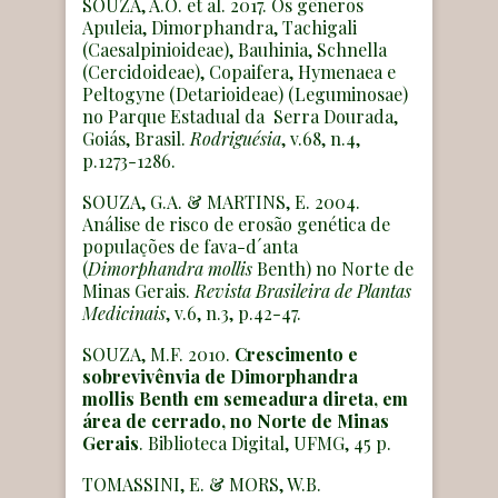
SOUZA, A.O. et al. 2017. Os gêneros
Apuleia, Dimorphandra, Tachigali
(Caesalpinioideae), Bauhinia, Schnella
(Cercidoideae), Copaifera, Hymenaea e
Peltogyne (Detarioideae) (Leguminosae)
no Parque Estadual da Serra Dourada,
Goiás, Brasil.
Rodriguésia
, v.68, n.4,
p.1273-1286.
SOUZA, G.A. & MARTINS, E. 2004.
Análise de risco de erosão genética de
populações de fava-d´anta
(
Dimorphandra mollis
Benth) no Norte de
Minas Gerais.
Revista Brasileira de Plantas
Medicinais
, v.6, n.3, p.42-47.
SOUZA, M.F. 2010.
Crescimento e
sobrevivênvia de
Dimorphandra
mollis
Benth em semeadura direta, em
área de cerrado, no Norte de Minas
Gerais
. Biblioteca Digital, UFMG, 45 p.
TOMASSINI, E. & MORS, W.B.