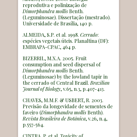
reprodutiva e polinização de
Dimorphandra mollis
Benth.
(Leguminosae). Dissertação (mestrado).
Universidade de Brasília, 140 p.
ALMEIDA, S.P. et al. 1998.
Cerrado
:
espécies vegetais úteis. Planaltina (DF):
EMBRAPA-CPAC, 464 p.
BIZERRIL, M.X.A. 2005. Fruit
consumption and seed dispersal of
Dimorphandra
mollis
Benth.
(Leguminosae) by the lowland tapir in
the cerrado of Central Brazil.
Brazilian
Journal of Biology
, v.65, n.3, p.407-413.
CHAVES, M.M.F. & USBERT, R. 2003.
Previsão da longevidade de sementes de
faveiro (
Dimorphandra mollis
Benth).
Revista Brasileira de Botânica
, v.26, n.4,
p.557-564.
CINTRA, P. et al. Toxicity of