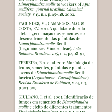
Dimorphandra mollis
to workers of
Apis
mellifera
.
Journal Brazilian Chemical
Society,
v.13, n.1, p.115-118, 2002.
FAGUNDES, M.; CAMARGOS, M.G. &
COSTA, F.V. 2011. A qualidade do solo
afeta a germinação das sementes e o
desenvolvimento das plântulas de
Dimorphandra mollis
Benth
(Leguminosae: Mimosoideae).
Acta
Botanica Brasilica
, v.25, n.4, p.908-915.
FERREIRA, R.A. et al. 2001.Morfologia de
frutos, sementes, plântulas e plantas
jovens de
Dimorphandra mollis
Benth. –
faveira (
Leguminosae–Caesalpinioideae
).
Revista Brasileira de Botânica
, v.24, n.3,
p.303-309.
GIULIANO, I. et al. 2005. Identificação de
fungos em sementes de
Dimorphandra
mollis
e efeito de diferentes tratamentos.
Fitopatologia brasileira
, v.30, n.5, p.553 –