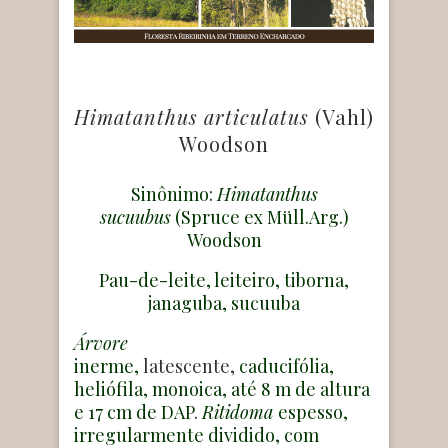
Himatanthus articulatus
(Vahl)
Woodson
Sinônimo:
Himatanthus
sucuubus
(Spruce ex Müll.Arg.)
Woodson
Pau-de-leite, leiteiro, tiborna,
janaguba, sucuuba
Árvore
inerme,
latescente,
caducifólia,
heliófila, monoica, até 8 m de altura
e 17 cm de DAP.
Ritidoma
espesso,
irregularmente dividido, com