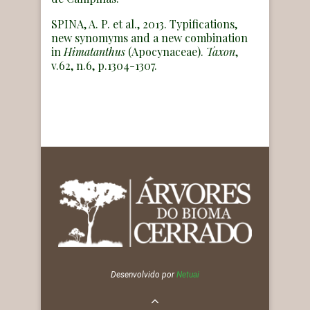
SPINA, A. P. et al., 2013. Typifications,
new synomyms and a new combination
in
Himatanthus
(Apocynaceae).
Taxon
,
v.62, n.6, p.1304-1307.
Desenvolvido por
Netuai