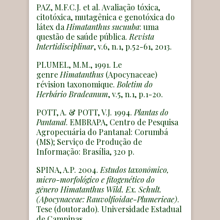
PAZ, M.F.C.J. et al. Avaliação tóxica,
citotóxica, mutagênica e genotóxica do
látex da
Himatanthus sucuuba
: uma
questão de saúde pública.
Revista
Intertidisciplinar
, v.6, n.1, p.52-61, 2013.
PLUMEL, M.M., 1991. Le
genre
Himatanthus
(Apocynaceae)
révision taxonomique.
Boletim do
Herbário Bradeanum
, v.5, n.1, p.1-20.
POTT, A. & POTT, V.J. 1994.
Plantas do
Pantanal
. EMBRAPA, Centro de Pesquisa
Agropecuária do Pantanal: Corumbá
(MS); Serviço de Produção de
Informação: Brasília, 320 p.
SPINA, A.P. 2004.
Estudos taxonômico,
micro-morfológico e fitogenético do
gênero Himatanthus Wild. Ex. Schult.
(Apocynaceae: Rauvolfioidae-Plumerieae)
.
Tese (doutorado). Universidade Estadual
de Campinas.