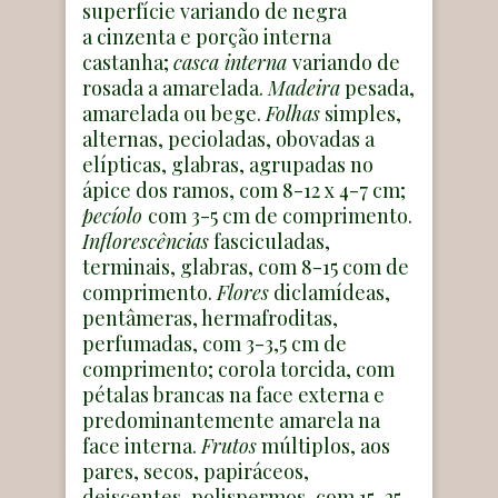
superfície variando de negra
a cinzenta e porção interna
castanha;
casca interna
variando de
rosada a amarelada.
Madeira
pesada,
amarelada ou bege.
Folhas
simples,
alternas, pecioladas, obovadas a
elípticas, glabras, agrupadas no
ápice dos ramos, com 8-12 x 4-7 cm;
pecíolo
com 3-5 cm de comprimento.
Inflorescências
fasciculadas,
terminais, glabras, com 8-15 com de
comprimento.
Flores
diclamídeas,
pentâmeras, hermafroditas,
perfumadas, com 3-3,5 cm de
comprimento; corola torcida, com
pétalas brancas na face externa e
predominantemente amarela na
face interna.
Frutos
múltiplos, aos
pares, secos, papiráceos,
deiscentes, polispermos, com 15-25