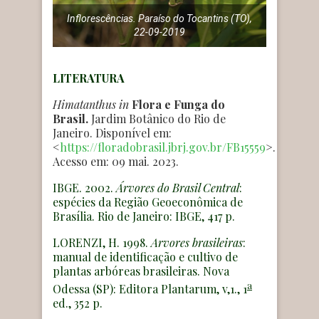
Inflorescências. Paraíso do Tocantins (TO),
22-09-2019
LITERATURA
Himatanthus
in
Flora e Funga do
Brasil.
Jardim Botânico do Rio de
Janeiro. Disponível em:
<
https://floradobrasil.jbrj.gov.br/FB15559
>.
Acesso em: 09 mai. 2023.
IBGE. 2002.
Árvores do Brasil Central
:
espécies da Região Geoeconômica de
Brasília. Rio de Janeiro: IBGE, 417 p.
LORENZI, H. 1998.
Arvores brasileiras
:
manual de identificação e cultivo de
plantas arbóreas brasileiras. Nova
a
Odessa (SP): Editora Plantarum, v,1., 1
ed., 352 p.