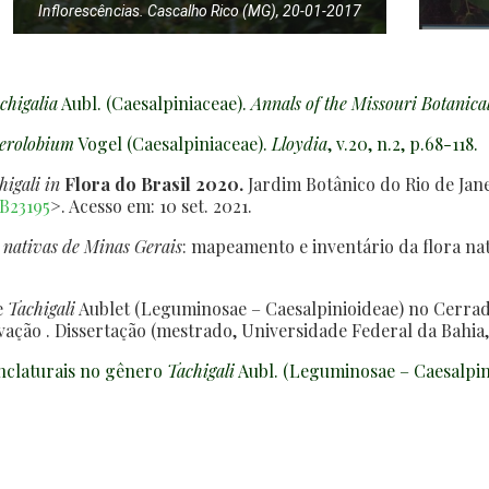
Inflorescências. Cascalho Rico (MG), 20-01-2017
chigalia
Aubl. (Caesalpiniaceae).
Annals of the Missouri Botanica
lerolobium
Vogel (Caesalpiniaceae).
Lloydia
, v.20, n.2, p.68-118.
higali
in
Flora do Brasil 2020.
Jardim Botânico do Rio de Jane
FB23195
>. Acesso em: 10 set. 2021.
 nativas de Minas Gerais
: mapeamento e inventário da flora nat
e
Tachigali
Aublet (Leguminosae – Caesalpinioideae) no Cerrad
vação . Dissertação (mestrado, Universidade Federal da Bahia,
nclaturais no gênero
Tachigali
Aubl. (Leguminosae – Caesalpini