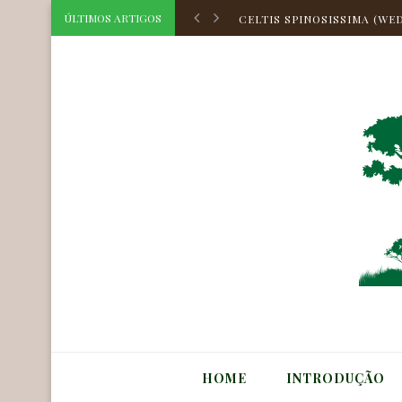
CELTIS SPINOSISSIMA (WED
ÚLTIMOS ARTIGOS
CELTIS HILARIANA PLANCH
CELTIS ATLANTICA ZAME
HOLOCALYX BALANSAE MI
CORDIA TOQUEVE AUBL.
CORDIA TARODAE M.STAPF
AEGIPHILA OBDUCTA VELL.
MYRCIA BELLA CAMBESS.
ASTROCARYUM HUAIMI MAR
CELTIS TRIFLORA (KLOTZS
HOME
INTRODUÇÃO