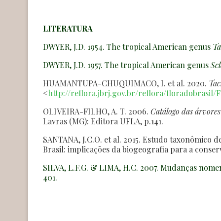
LITERATURA
DWYER, J.D. 1954. The tropical American genus
Ta
DWYER, J.D. 1957. The tropical American genus
Sc
HUAMANTUPA-CHUQUIMACO, I. et al. 2020.
Tac
<
http://reflora.jbrj.gov.br/reflora/floradobrasil/
OLIVEIRA-FILHO, A. T. 2006.
Catálogo das árvores
Lavras (MG): Editora UFLA, p.141.
SANTANA, J.C.O. et al. 2015. Estudo taxonômico d
Brasil: implicações da biogeografia para a conser
SILVA, L.F.G. & LIMA, H.C. 2007. Mudanças nome
401.