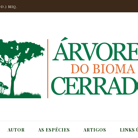
D.) MIQ.
.
NGO
CHELI
T.
CH) MIQ.
AUTOR
AS ESPÉCIES
ARTIGOS
LINKS 