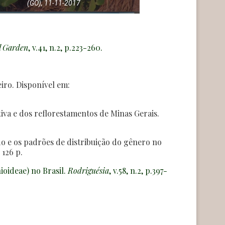
(GO), 11-11-2017
l Garden
, v.41, n.2, p.223-260.
iro. Disponível em:
iva e dos reflorestamentos de Minas Gerais.
o e os padrões de distribuição do gênero no
 126 p.
oideae) no Brasil.
Rodriguésia
, v.58, n.2, p.397-