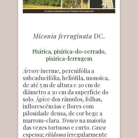
Miconia ferruginata
DC.
Pixirica, pixirica-do-cerrado,
pixirica-ferrugem
Árvore
inerme, perenifólia a
subcaducifólia, heliófila, monoica,
de até 5 m de altura e 20 cm de
diâmetro a 30 cm da superfície do
solo. Ápíce dos râmulos, folhas,
inflorescências e flores com
pilosidade densa, de cor bege a
marrom-clara.
Tronco
na maioria
das vezes tortuoso e curto.
Casca
espessa;
ritidoma
irregularmente