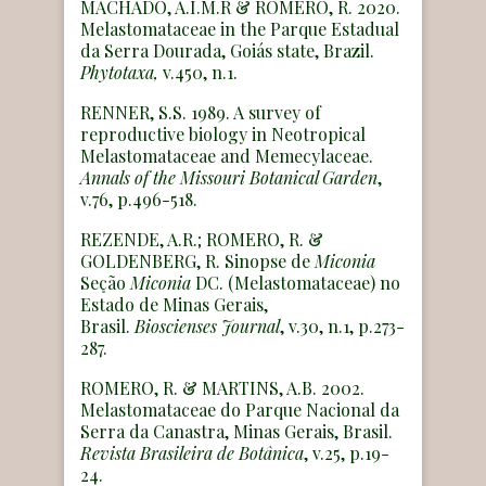
MACHADO, A.I.M.R & ROMERO, R. 2020.
Melastomataceae in the Parque Estadual
da Serra Dourada, Goiás state, Brazil.
Phytotaxa,
v.450, n.1.
RENNER, S.S. 1989. A survey of
reproductive biology in Neotropical
Melastomataceae and Memecylaceae.
Annals of the Missouri Botanical Garden
,
v.76, p.496-518.
REZENDE, A.R.; ROMERO, R. &
GOLDENBERG, R. Sinopse de
Miconia
Seção
Miconia
DC. (Melastomataceae) no
Estado de Minas Gerais,
Brasil.
Bioscienses Journal
, v.30, n.1, p.273-
287.
ROMERO, R. & MARTINS, A.B. 2002.
Melastomataceae do Parque Nacional da
Serra da Canastra, Minas Gerais, Brasil.
Revista Brasileira de Botânica
, v.25, p.19-
24.