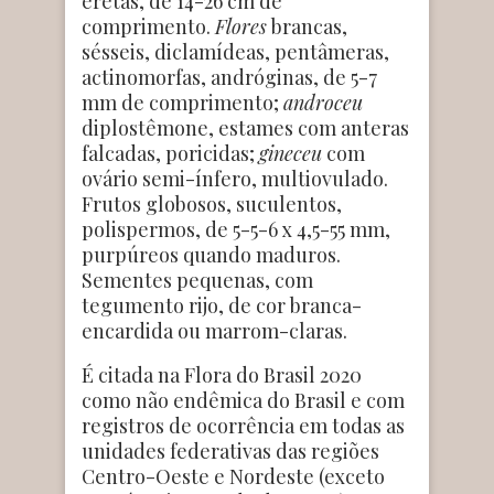
eretas, de 14-26 cm de
comprimento.
Flores
brancas,
sésseis, diclamídeas, pentâmeras,
actinomorfas, andróginas, de 5-7
mm de comprimento;
androceu
diplostêmone, estames com anteras
falcadas, poricidas;
gineceu
com
ovário semi-ínfero, multiovulado.
Frutos globosos, suculentos,
polispermos, de 5-5-6 x 4,5-55 mm,
purpúreos quando maduros.
Sementes pequenas, com
tegumento rijo, de cor branca-
encardida ou marrom-claras.
É citada na Flora do Brasil 2020
como não endêmica do Brasil e com
registros de ocorrência em todas as
unidades federativas das regiões
Centro-Oeste e Nordeste (exceto