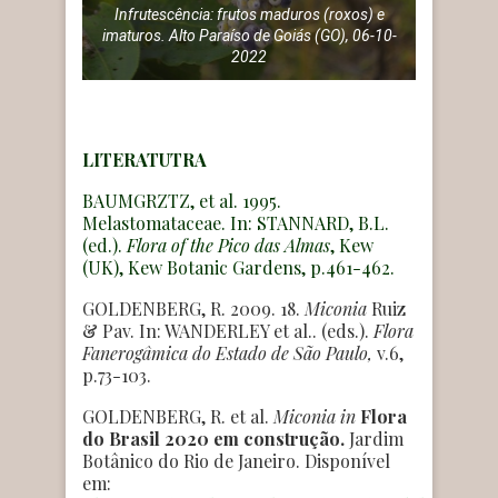
Infrutescência: frutos maduros (roxos) e
imaturos. Alto Paraíso de Goiás (GO), 06-10-
2022
LITERATUTRA
BAUMGRZTZ, et al. 1995.
Melastomataceae. In: STANNARD, B.L.
(ed.).
Flora of the Pico das Almas
, Kew
(UK), Kew Botanic Gardens, p.461-462.
GOLDENBERG, R. 2009. 18.
Miconia
Ruiz
& Pav. In: WANDERLEY et al.. (eds.).
Flora
Fanerogâmica do Estado de São Paulo,
v.6,
p.73-103.
GOLDENBERG, R. et al.
Miconia
in
Flora
do Brasil 2020 em construção.
Jardim
Botânico do Rio de Janeiro. Disponível
em: