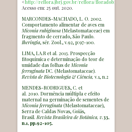
<
http://reflora.jbrj.gov.br/reflora/floradobrasil/FB
Acesso em: 25 out. 2020.
MARCONDES-MACHADO, L. O. 2002.
Comportamento alimentar de aves em
Miconia rubiginosa
(Melastomataceae) em
fragmento de cerrado, São Paulo.
Iheringia
, sér. Zool., v.92, p:97-100.
LIMA, LA.R et al. 2013. Prospecção
fitoquímica e determinação do teor de
umidade das folhas de
Miconia
ferruginata
DC. (Melastomataceae).
Revista de Biotecnologia & Ciência,
v.1, n.2
MENDES-RODRIGUES, C. et
al.
2010. Dormência múltipla e efeito
maternal na germinação de sementes de
Miconia ferruginata
(Melastomataceae),
Serra de Caldas Novas, Goiás,
Brasil.
Revista Brasileira de Botânica, v.
33,
n.1, pp.92-105.