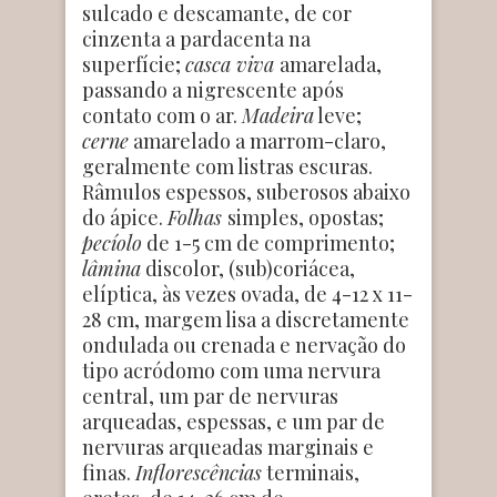
sulcado e descamante, de cor
cinzenta a pardacenta na
superfície;
casca viva
amarelada,
passando a nigrescente após
contato com o ar.
Madeira
leve;
cerne
amarelado a marrom-claro,
geralmente com listras escuras.
Râmulos espessos, suberosos abaixo
do ápice.
Folhas
simples, opostas;
pecíolo
de 1-5 cm de comprimento;
lâmina
discolor, (sub)coriácea,
elíptica, às vezes ovada, de 4-12 x 11-
28 cm, margem lisa a discretamente
ondulada ou crenada e nervação do
tipo acródomo com uma nervura
central, um par de nervuras
arqueadas, espessas, e um par de
nervuras arqueadas marginais e
finas.
Inflorescências
terminais,