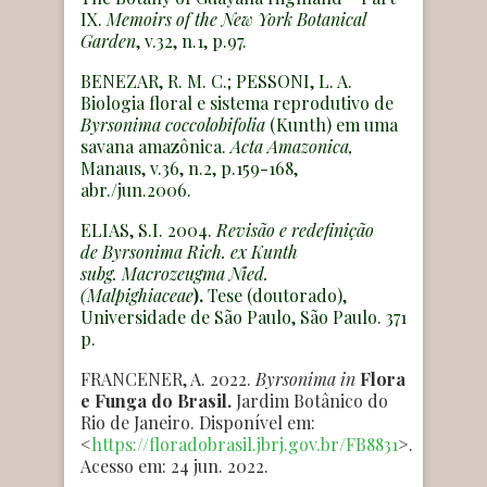
IX.
Memoirs of the New York Botanical
Garden
, v.32, n.1, p.97.
BENEZAR, R. M. C.; PESSONI, L. A.
Biologia floral e sistema reprodutivo de
Byrsonima coccolobifolia
(Kunth) em uma
savana amazônica.
Acta Amazonica,
Manaus, v.36, n.2, p.159-168,
abr./jun.2006.
ELIAS, S.I. 2004.
Revisão e redefinição
de Byrsonima Rich. ex Kunth
subg. Macrozeugma Nied.
(Malpighiaceae
).
Tese (doutorado),
Universidade de São Paulo, São Paulo. 371
p.
FRANCENER, A. 2022.
Byrsonima
in
Flora
e Funga do Brasil.
Jardim Botânico do
Rio de Janeiro. Disponível em:
<
https://floradobrasil.jbrj.gov.br/FB8831
>.
Acesso em: 24 jun. 2022.