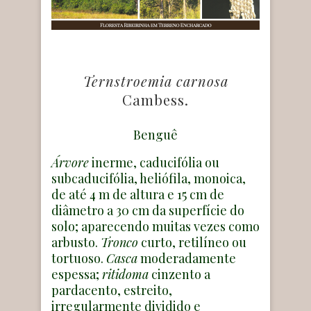
Ternstroemia carnosa
Cambess.
Benguê
Árvore
inerme, caducifólia ou
subcaducifólia, heliófila, monoica,
de até 4 m de altura e 15 cm de
diâmetro a 30 cm da superfície do
solo; aparecendo muitas vezes como
arbusto.
Tronco
curto, retilíneo ou
tortuoso.
Casca
moderadamente
espessa;
ritidoma
cinzento a
pardacento, estreito,
irregularmente dividido e