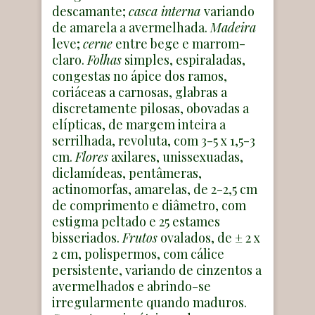
descamante;
casca interna
variando
de amarela a avermelhada.
Madeira
leve;
cerne
entre bege e marrom-
claro.
Folhas
simples, espiraladas,
congestas no ápice dos ramos,
coriáceas a carnosas, glabras a
discretamente pilosas, obovadas a
elípticas, de margem inteira a
serrilhada, revoluta, com 3-5 x 1,5-3
cm.
Flores
axilares, unissexuadas,
diclamídeas, pentâmeras,
actinomorfas, amarelas, de 2-2,5 cm
de comprimento e diâmetro, com
estigma peltado e 25 estames
bisseriados.
Frutos
ovalados, de ± 2 x
2 cm, polispermos, com cálice
persistente, variando de cinzentos a
avermelhados e abrindo-se
irregularmente quando maduros.