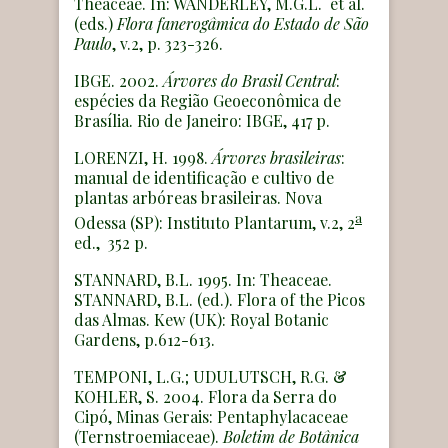
Theaceae. In: WANDERLEY, M.G.L. et al.
(eds.)
Flora fanerogâmica do Estado de São
Paulo
, v.2, p. 323-326.
IBGE. 2002.
Árvores do Brasil Central
:
espécies da Região Geoeconômica de
Brasília. Rio de Janeiro: IBGE, 417 p.
LORENZI, H. 1998.
Árvores brasileiras
:
manual de identificação e cultivo de
plantas arbóreas brasileiras. Nova
a
Odessa (SP): Instituto Plantarum, v.2, 2
ed., 352 p.
STANNARD, B.L. 1995. In: Theaceae.
STANNARD, B.L. (ed.). Flora of the Picos
das Almas. Kew (UK): Royal Botanic
Gardens, p.612-613.
TEMPONI, L.G.; UDULUTSCH, R.G. &
KOHLER, S. 2004. Flora da Serra do
Cipó, Minas Gerais: Pentaphylacaceae
(Ternstroemiaceae).
Boletim de Botânica