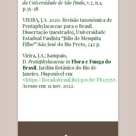
da Universidade de São Paulo
, v.2, n.1,
p.35-38.
VIEIRA, J.A. 2020. Revisão taxonômica de
Pentaphylacaceae para o Brasil.
Dissertação (mestrado), Universidade
Estadual Paulista “Júlio de Mesquita
Filho”/São José do Rio Preto, 242 p.
Vieira, J.A.; Sampaio,
D.
Pentaphylacaceae
in
Flora e Funga do
Brasil.
Jardim Botânico do Rio de
Janeiro. Disponível em:
<
https://floradobrasil.jbrj.gov.br/FB12575
>.
Acesso em: 11 nov. 2022.