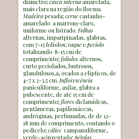
diâmetro;
casca interna
amarelada,
mais clara na região do floema.
Madeira
pesada;
cerne
castanho-
amarelado a marrom-claro,
uniforme ou listrado.
Folhas
alternas, imparipinadas, glabras,
com 7-15 folíolos;
raque
e
pecíolo
totalizando 8-15 cm de
comprimento;
folíolos
alternos,
curto peciolados, lustrosos,
glandulosos,a, ovados a elípticos, de
4-7 x 2-3,5 cm.
Inflorescência
paniculiforme, axilar, glabra a
pubescente, de até 15 cm de
comprimento;
flores
diclamídeas,
pentâmeras, papilionáceas,
andróginas, perfumadas, de de 12-
18 mm de comprimento, contando o
pedicelo;
cálice
campanuliforme,
verde-acinzentado;
pétalas