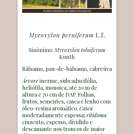
Myroxylon peruiferum
L.f.
Sinônimo:
Myroxylon toluiferum
Kunth
Bálsamo, pau-de-bálsamo,
cabreúva
Árvore
inerme, subcaducifólia,
heliófila, monoica, até 20 m de
altura e 70 cm de DAP. Folhas,
frutos, sementes, casca e lenho com
óleo-resina aromático.
Casca
moderadamente espessa;
ritidoma
cinzento, espesso, dividido e
descamante nos troncos de maior