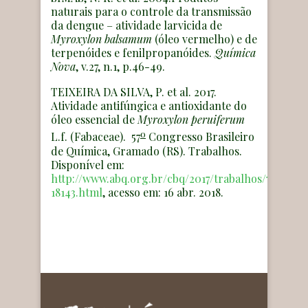
naturais para o controle da transmissão
da dengue – atividade larvicida de
Myroxylon balsamum
(óleo vermelho) e de
terpenóides e fenilpropanóides.
Química
Nova
, v.27, n.1, p.46-49.
TEIXEIRA DA SILVA, P. et al. 2017.
Atividade antifúngica e antioxidante do
óleo essencial de
Myroxylon peruiferum
o
L.f. (Fabaceae). 57
Congresso Brasileiro
de Química, Gramado (RS). Trabalhos.
Disponível em:
http://www.abq.org.br/cbq/2017/trabalhos/7/11383-
18143.html
, acesso em: 16 abr. 2018.