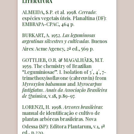
LITERATURA
ALMEIDA, S.P. et al. 1998.
Cerrado
:
espécies vegetais úteis. Planaltina (DF):
EMBRAPA-CPAC, 464 p.
BURKART, A. 1952.
Las leguminosas
argentinas silvestres y cultivadas
. Buenos
a
Aires: Acme Agency, 2
ed., 569 p.
GOTTLIEB, O.R. & MAGALHÃES, M.T.
1959. The chemistry of Brazilian
“Leguminiosae”. I. Isolation of 3´, 4´, 7-
trimethoxyisoflavone (cabreuvin) from
Myroxylon balsamum
and
Myrocarpus
fastigiatus
.
Anais da Associação Brasileira
de Química
, v.18, p.89-97.
LORENZI, H. 1998.
Arvores brasileiras
:
manual de identificação e cultivo de
plantas arbóreas brasileiras. Nova
a
Odessa (SP): Editora Plantarum, v.1, 1
ed., p.220.