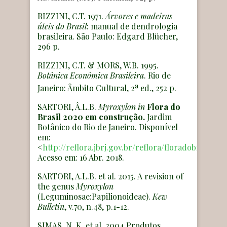
RIZZINI, C.T. 1971.
Árvores e madeiras
úteis do Brasil
: manual de dendrologia
brasileira. São Paulo: Edgard Blücher,
296 p.
RIZZINI, C.T. & MORS, W.B. 1995.
Botânica Econômica Brasileira
. Rio de
a
Janeiro: Âmbito Cultural, 2
ed., 252 p.
SARTORI, Â.L.B.
Myroxylon
in
Flora do
Brasil 2020 em construção.
Jardim
Botânico do Rio de Janeiro. Disponível
em:
<
http://reflora.jbrj.gov.br/reflora/floradobrasil/FB
Acesso em: 16 Abr. 2018.
SARTORI, A.L.B. et al. 2015. A revision of
the genus
Myroxylon
(Leguminosae:Papilionoideae).
Kew
Bulletin
, v.70, n.48, p.1-12.
SIMAS, N. K. et al. 2004.Produtos