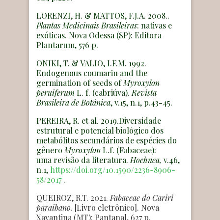
LORENZI, H. & MATTOS, F.J.A. 2008..
Plantas Medicinais Brasileiras
: nativas e
exóticas. Nova Odessa (SP): Editora
Plantarum, 576 p.
ONIKI, T. & VALIO, I.F.M. 1992.
Endogenous coumarin and the
germination of seeds of
Myroxylon
peruiferum
L. f. (cabriúva).
Revista
Brasileira
de
Botânica
, v.15, n.1, p.43-45.
PEREIRA, R. et al. 2019.Diversidade
estrutural e potencial biológico dos
metabólitos secundários de espécies do
gênero
Myroxylon
L.f. (Fabaceae):
uma revisão da literatura.
Hoehnea,
v.46,
n.1,
https://doi.org/10.1590/2236-8906-
58/2017
.
QUEIROZ, R.T. 2021.
Fabaceae do Cariri
paraibano.
[Livro eletrônico]. Nova
Xavantina (MT): Pantanal, 627 p.