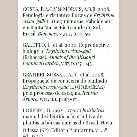
COSTA, R.A.C.V & MORAIS, A.B.B. 2008.
Fenologia e visitantes florais de
Erythrina
crista-galli
L. (Leguminosae: Faboideae)
em Santa Maria, Rio Grande do Sul,
Brasil.
Biotemas
, v.,n.2, p. 51-56.
GALETTO, L. et al. 2000. Reproductive
biology of
Erythrina crista-galli
(Fabaceae).
Annals of the Missouri
Botanical Garden
, v.87, p.127- 145.
GRATIERI-SOSSELLA, A. et al. 2008.
Propagação da corticeira do banhado
(
Erythrina crista-galli
L.) (FABACEAE)
pelo processo de estaquia.
Revista
Árvore
, v.32, n.1, p.163-171.
LORENZI, H. 1992.
Árvores brasileiras
:
manual de identificação e cultivo de
plantas arbóreas nativas do Brasil. Nova
a
Odessa (SP): Editora Plantarum, v.1, 1
ed., p.203.