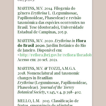
MARTINS, M.V. 2014. Filogenia do
gênero
Erythrina
L. (Leguminosae,
Papilionoideae, Phaseoleae) e revisão
taxonômica das espécies ocorrentes no
Brasil. Tese (doutorado), Universidade
Estadual de Campinas, 205 p.
MARTINS, M.V. 2020.
Erythrina
in
Flora
do Brasil 2020.
Jardim Botânico do Rio
de Janeiro. Disponível em:
<
http://reflora.jbrj.gov.br/reflora/floradobrasil/F
Acesso em: 20 set. 2021.
MARTINS, M.V. & TOZZI, A.M.G.A.
2018. Nomenclatural and taxonomic
changes in Brazilian
Erythrina
(Leguminosae, Papilionoideae,
Phaseoleae).
Journal of the Torrey
Botanical Society
, v.145, v.4, p.398–402.
MELLO, L.M. 2013. Classificação de
frutos, emergência de plântulas