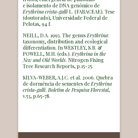
e isolamento de DNA genômico de
Erythrina crista-galli
L. (FABACEAE). Tese
(doutorado), Universidade Federal de
Pelotas, 94 f.
NEILL, D.A. 1993. The genus
Erythrina
:
taxonomy, distribution and ecological
differentiation. In WESTLEY, S.B. &
POWELL, M.H. (eds.).
Erythrina
in the
New and Old Worlds
. Nitrogen Fixing
Tree Research Reports, p.15-25.
SILVA-WEBER, A.J.C. et al. 2006. Quebra
de dormência de sementes de
Erythrina
crista-galli
.
Boletim de Pesquisa Florestal
,
v.53, p.65-78.