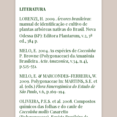
LITERATURA
LORENZI, H. 2009.
Árvores brasileiras
:
manual de identificação e cultivo de
plantas arbóreas nativas do Brasil. Nova
a
Odessa (SP): Editora Plantarum, v.2, 3
ed., 384 p.
MELO, E. 2004. As espécies de
Coccoloba
P. Browne (Polygonaceae) da Amazônia
Brasileira.
Acta Amazonica
, v.34, n.4),
p.525-551.
MELO, E. & MARCONDES-FERREIRA, W.
2009. Polygonaceae In: MARTINS, S.E. et
al. (eds.)
Flora Fanerogâmica do Estado de
São Paulo
, v.6, p.169-194.
OLIVEIRA, P.E.S. et al. 2008. Compostos
químicos das folhas e do caule de
Coccoloba mollis
Casaretto
(Polygonaceae).
Revista Brasileira de