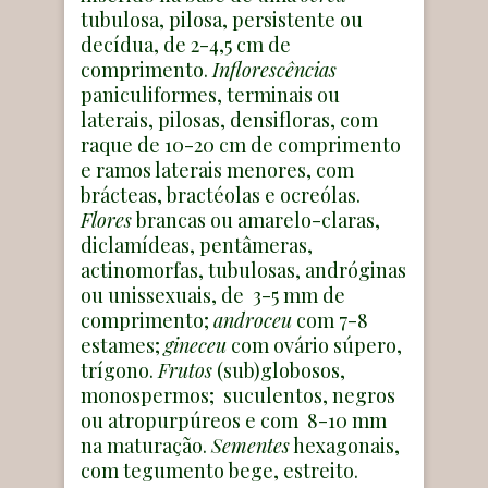
tubulosa, pilosa, persistente ou
decídua, de 2-4,5 cm de
comprimento.
Inflorescências
paniculiformes, terminais ou
laterais, pilosas, densifloras, com
raque de 10-20 cm de comprimento
e ramos laterais menores, com
brácteas, bractéolas e ocreólas.
Flores
brancas ou amarelo-claras,
diclamídeas, pentâmeras,
actinomorfas, tubulosas, andróginas
ou unissexuais, de 3-5 mm de
comprimento;
androceu
com 7-8
estames;
gineceu
com ovário súpero,
trígono.
Frutos
(sub)globosos,
monospermos; suculentos, negros
ou atropurpúreos e com 8-10 mm
na maturação.
Sementes
hexagonais,
com tegumento bege, estreito.