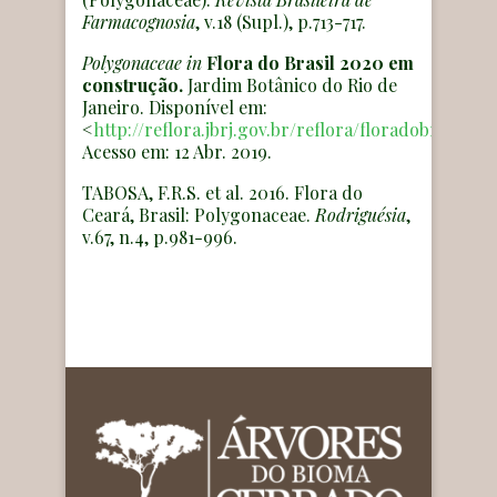
Farmacognosia
, v.18 (Supl.), p.713-717.
Polygonaceae
in
Flora do Brasil 2020 em
construção.
Jardim Botânico do Rio de
Janeiro. Disponível em:
<
http://reflora.jbrj.gov.br/reflora/floradobrasil/FB
Acesso em: 12 Abr. 2019.
TABOSA, F.R.S. et al. 2016. Flora do
Ceará, Brasil: Polygonaceae.
Rodriguésia
,
v.67, n.4, p.981-996.