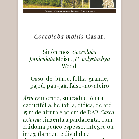
Coccoloba mollis
Casar.
Sinônimos:
Coccoloba
paniculata
Meisn.,
C. polystachya
Wedd.
Osso-de-burro, folha-grande,
pajeú, pau-jaú, falso-novateiro
Árvore
inerme, subcaducifólia a
caducifólia, heliófila, dióica, de até
15 m de altura e 30 cm de DAP.
Casca
externa
cinzenta a pardacenta, com
ritidoma pouco espesso, íntegro ou
irregularmente dividido e