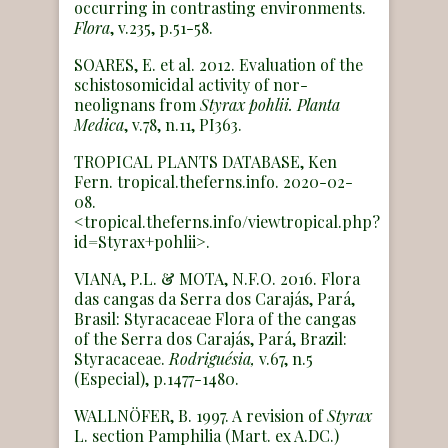
occurring in contrasting environments.
Flora
, v.235, p.51-58.
SOARES, E. et al. 2012. Evaluation of the
schistosomicidal activity of nor-
neolignans from
Styrax pohlii. Planta
Medica
, v.78, n.11, PI363.
TROPICAL PLANTS DATABASE, Ken
Fern. tropical.theferns.info. 2020-02-
08.
<tropical.theferns.info/viewtropical.php?
id=Styrax+pohlii>.
VIANA, P.L. & MOTA, N.F.O. 2016. Flora
das cangas da Serra dos Carajás, Pará,
Brasil: Styracaceae Flora of the cangas
of the Serra dos Carajás, Pará, Brazil:
Styracaceae.
Rodriguésia,
v.67, n.5
(Especial), p.1477-1480.
WALLNÖFER, B. 1997. A revision of
Styrax
L. section Pamphilia (Mart. ex A.DC.)