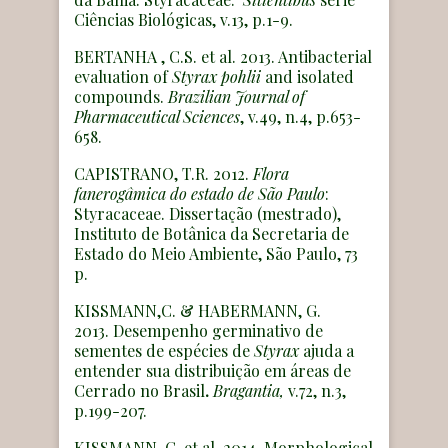
Ciências Biológicas, v.13, p.1-9.
BERTANHA , C.S. et al. 2013. Antibacterial
evaluation of
Styrax pohlii
and isolated
compounds.
Brazilian Journal of
Pharmaceutical Sciences
, v.49, n.4, p.653-
658.
CAPISTRANO, T.R. 2012.
Flora
fanerogâmica do estado de São Paulo
:
Styracaceae. Dissertação (mestrado),
Instituto de Botânica da Secretaria de
Estado do Meio Ambiente, São Paulo, 73
p.
KISSMANN,C. & HABERMANN, G.
2013.
Desempenho germinativo de
sementes de espécies de
Styrax
ajuda a
entender sua distribuição em áreas de
Cerrado no Brasil
.
Bragantia,
v.72, n.3,
p.199-207.
KISSMANN, C. et al. 2014. Morphological