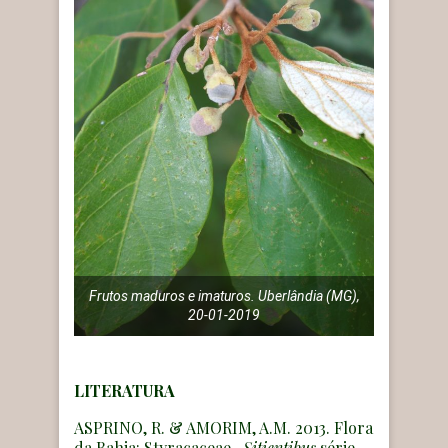
Frutos maduros e imaturos. Uberlândia (MG),
20-01-2019
LITERATURA
ASPRINO, R. & AMORIM, A.M. 2013. Flora
da Bahia: Styracaceae.
Sitientibus
série