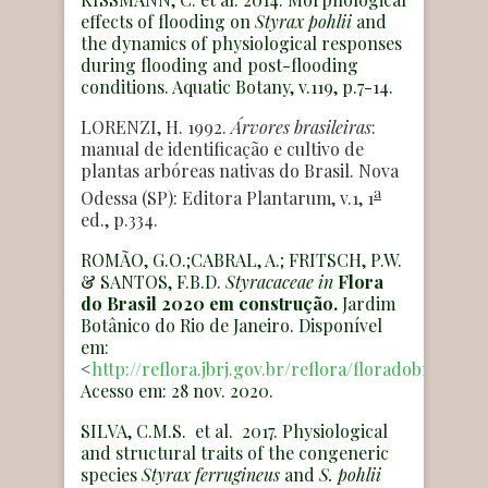
effects of flooding on
Styrax pohlii
and
the dynamics of physiological responses
during flooding and post-flooding
conditions. Aquatic Botany, v.119, p.7-14.
LORENZI, H. 1992.
Árvores brasileiras
:
manual de identificação e cultivo de
plantas arbóreas nativas do Brasil. Nova
a
Odessa (SP): Editora Plantarum, v.1, 1
ed., p.334.
ROMÃO, G.O.;CABRAL, A.; FRITSCH, P.W.
& SANTOS, F.B.D.
Styracaceae
in
Flora
do Brasil 2020 em construção.
Jardim
Botânico do Rio de Janeiro. Disponível
em:
<
http://reflora.jbrj.gov.br/reflora/floradobrasil/FB
Acesso em: 28 nov. 2020.
SILVA, C.M.S. et al. 2017. Physiological
and structural traits of the congeneric
species
Styrax ferrugineus
and
S. pohlii