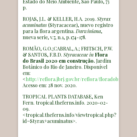
Estado do Meio Ambiente, São Paulo, 73
p.
ROJAS, J.L. & KELLER, H.A. 2019.
Styrax
acuminatus
(Styracaceae), nuevo registro
para la flora argentina.
Darwiniana
,
nueva serie, v.7, n.1, p.174-178.
ROMÃO, G.O.;CABRAL, A.; FRITSCH, P.W.
& SANTOS, F.B.D.
Styracaceae
in
Flora
do Brasil 2020 em construção.
Jardim
Botânico do Rio de Janeiro. Disponível
em:
<
http://reflora.jbrj.gov.br/reflora/floradobrasil/FB
Acesso em: 28 nov. 2020.
TROPICAL PLANTS DATABASE, Ken
Fern. tropical.theferns.info. 2020-02-
09.
<tropical.theferns.info/viewtropical.php?
id=Styrax+acuminatus>.