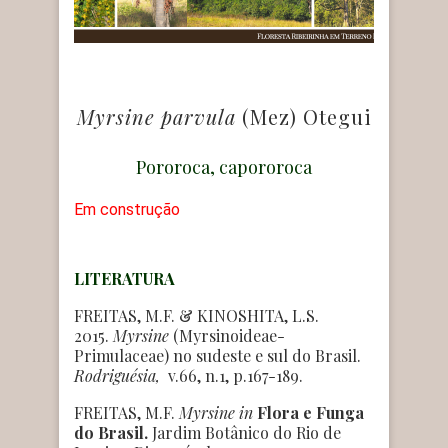
Myrsine parvula
(Mez) Otegui
Pororoca, capororoca
Em construção
LITERATURA
FREITAS, M.F. & KINOSHITA, L.S.
2015.
Myrsine
(Myrsinoideae-
Primulaceae) no sudeste e sul do Brasil.
Rodriguésia,
v.66, n.1, p.167-189.
FREITAS, M.F.
Myrsine
in
Flora e Funga
do Brasil.
Jardim Botânico do Rio de