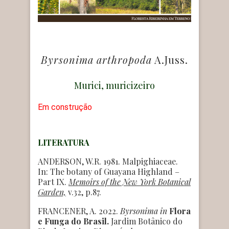
Byrsonima arthropoda
A.Juss.
Murici, muricizeiro
Em construção
LITERATURA
ANDERSON, W.R. 1981. Malpighiaceae.
In: The botany of Guayana Highland –
Part IX.
Memoirs of the New York Botanical
Garden,
v.32, p.87.
FRANCENER, A. 2022.
Byrsonima
in
Flora
e Funga do Brasil.
Jardim Botânico do