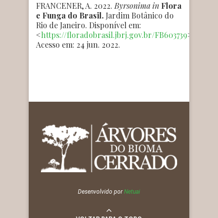
FRANCENER, A. 2022.
Byrsonima
in
Flora
e Funga do Brasil.
Jardim Botânico do
Rio de Janeiro. Disponível em:
<
https://floradobrasil.jbrj.gov.br/FB603739
>.
Acesso em: 24 jun. 2022.
Desenvolvido por
Netuai