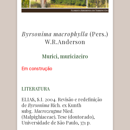
Byrsonima macrophylla
(Pers.)
W.R.Anderson
Murici, muricizeiro
Em construção
LITERATURA
ELIAS, S.I. 2004. Revisão e redefinição
de
Byrsonima
Rich. ex Kunth
subg.
Macrozeugma
Nied.
(Malpighiaceae)
.
Tese (doutorado),
Universidade de São Paulo,
371 p.