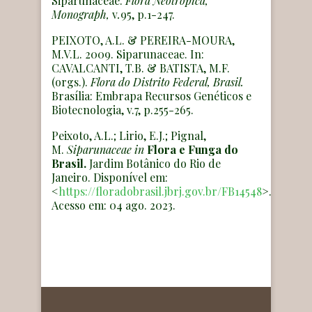
Siparunaceae.
Flora Neotropica,
Monograph,
v
.
95, p.1-247.
PEIXOTO, A.L. & PEREIRA-MOURA,
M.V.L. 2009. Siparunaceae. In:
CAVALCANTI, T.B. & BATISTA, M.F.
(orgs.).
Flora do Distrito Federal, Brasil.
Brasília: Embrapa Recursos Genéticos e
Biotecnologia, v.7, p.255-265
.
Peixoto, A.L.; Lirio, E.J.; Pignal,
M.
Siparunaceae
in
Flora e Funga do
Brasil.
Jardim Botânico do Rio de
Janeiro. Disponível em:
<
https://floradobrasil.jbrj.gov.br/FB14548
>.
Acesso em: 04 ago. 2023.