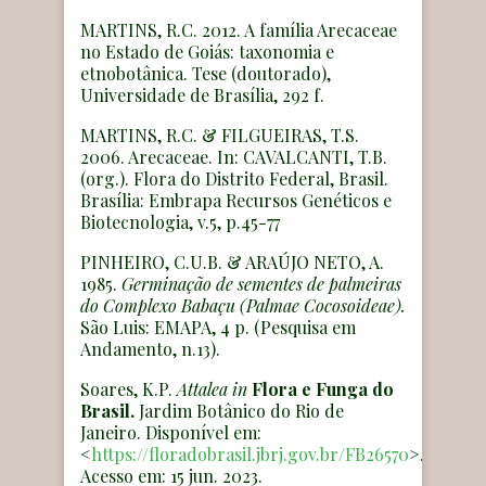
MARTINS, R.C. 2012. A família Arecaceae
no Estado de Goiás: taxonomia e
etnobotânica. Tese (doutorado),
Universidade de Brasília, 292 f.
MARTINS, R.C. & FILGUEIRAS, T.S.
2006. Arecaceae. In: CAVALCANTI, T.B.
(org.). Flora do Distrito Federal, Brasil.
Brasília: Embrapa Recursos Genéticos e
Biotecnologia, v.5, p.45-77
PINHEIRO, C.U.B. & ARAÚJO NETO, A.
1985.
Germinação de sementes de palmeiras
do Complexo Babaçu (Palmae Cocosoideae).
São Luis: EMAPA, 4 p. (Pesquisa em
Andamento, n.13).
Soares, K.P.
Attalea
in
Flora e Funga do
Brasil.
Jardim Botânico do Rio de
Janeiro. Disponível em:
<
https://floradobrasil.jbrj.gov.br/FB26570
>.
Acesso em: 15 jun. 2023.