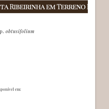
sp.
obtusifolium
sponível em: