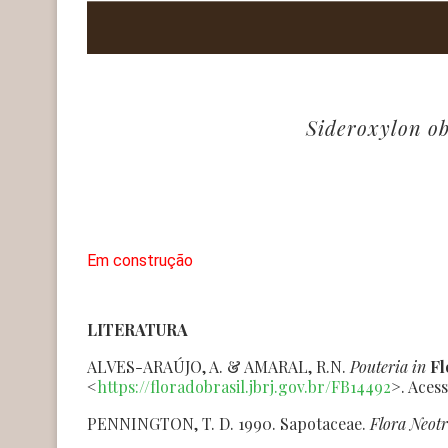
Sideroxylon ob
Em construção
LITERATURA
ALVES-ARAÚJO, A. & AMARAL, R.N.
Pouteria
in
Fl
<
https://floradobrasil.jbrj.gov.br/FB14492
>. Aces
PENNINGTON, T. D. 1990. Sapotaceae.
Flora Neot