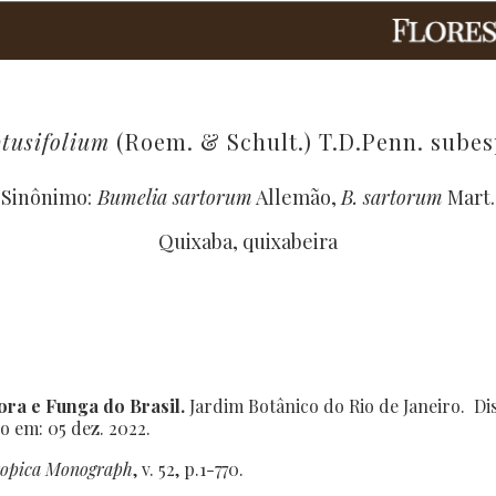
tusifolium
(Roem. & Schult.) T.D.Penn. sube
Sinônimo:
Bumelia sartorum
Allemão,
B. sartorum
Mart.
Quixaba, quixabeira
ora e Funga do Brasil.
Jardim Botânico do Rio de Janeiro. Di
so em: 05 dez. 2022.
ropica Monograph
, v. 52, p.1-770.