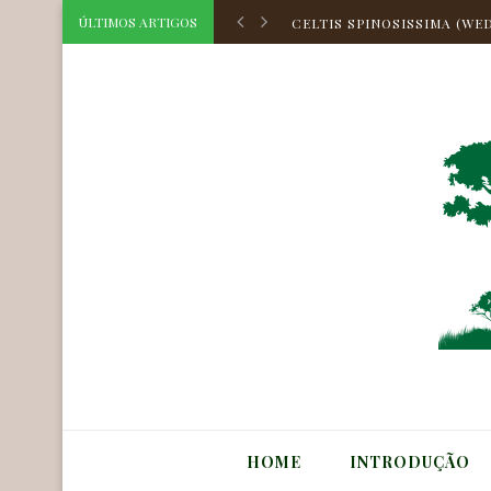
CELTIS TRIFLORA (KLOTZS
ÚLTIMOS ARTIGOS
CELTIS SPINOSISSIMA (WED
CELTIS HILARIANA PLANCH
CELTIS ATLANTICA ZAME
HOLOCALYX BALANSAE MI
CORDIA TOQUEVE AUBL.
CORDIA TARODAE M.STAPF
AEGIPHILA OBDUCTA VELL.
MYRCIA BELLA CAMBESS.
ASTROCARYUM HUAIMI MAR
CELTIS TRIFLORA (KLOTZS
HOME
INTRODUÇÃO