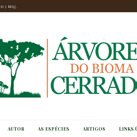
CH) MIQ.
D.) MIQ.
.
NGO
CHELI
T.
CH) MIQ.
AUTOR
AS ESPÉCIES
ARTIGOS
LINKS 