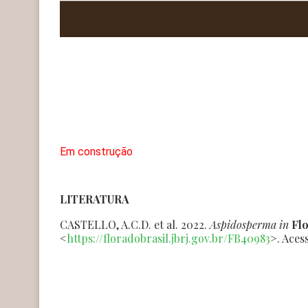
Em construção
LITERATURA
CASTELLO, A.C.D. et al. 2022.
Aspidosperma
in
Flo
<
https://floradobrasil.jbrj.gov.br/FB40983
>. Aces