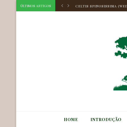
CELTIS TRIFLORA (KLOTZS
ÚLTIMOS ARTIGOS
CELTIS SPINOSISSIMA (WED
CELTIS HILARIANA PLANCH
CELTIS ATLANTICA ZAME
HOLOCALYX BALANSAE MI
CORDIA TOQUEVE AUBL.
CORDIA TARODAE M.STAPF
AEGIPHILA OBDUCTA VELL.
MYRCIA BELLA CAMBESS.
ASTROCARYUM HUAIMI MAR
CELTIS TRIFLORA (KLOTZS
HOME
INTRODUÇÃO