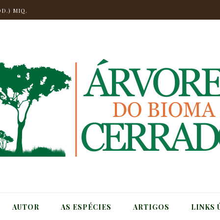
CH) MIQ.
D.) MIQ.
.
NGO
CHELI
T.
CH) MIQ.
AUTOR
AS ESPÉCIES
ARTIGOS
LINKS 