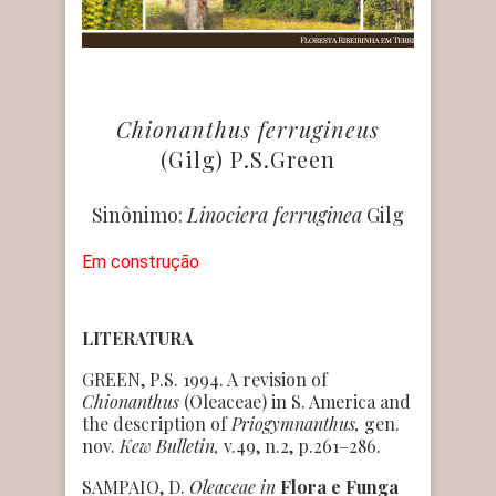
Chionanthus ferrugineus
(Gilg) P.S.Green
Sinônimo:
Linociera ferruginea
Gilg
Em construção
LITERATURA
GREEN, P.S. 1994. A revision of
Chionanthus
(Oleaceae) in S. America and
the description of
Priogymnanthus,
gen.
nov.
Kew Bulletin,
v.49, n.2, p.261–286.
SAMPAIO, D.
Oleaceae
in
Flora e Funga