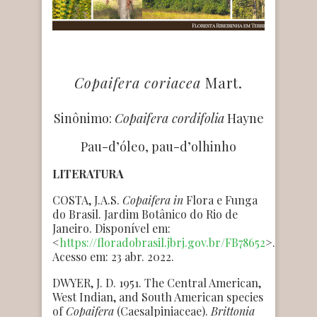
Copaifera coriacea
Mart.
Sinônimo:
Copaifera cordifolia
Hayne
Pau-d’óleo, pau-d’olhinho
LITERATURA
COSTA, J.A.S.
Copaifera
in
Flora e Funga
do Brasil. Jardim Botânico do Rio de
Janeiro. Disponível em:
<
https://floradobrasil.jbrj.gov.br/FB78652
>.
Acesso em: 23 abr. 2022.
DWYER, J. D. 1951. The Central American,
West Indian, and South American species
of
Copaifera
(Caesalpiniaceae).
Brittonia