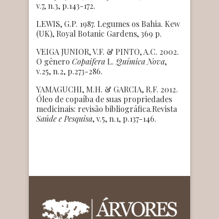
v.7, n.3, p.143-172.
LEWIS, G.P. 1987. Legumes os Bahia. Kew
(UK), Royal Botanic Gardens, 369 p.
VEIGA JUNIOR, V.F. & PINTO, A.C. 2002.
O gênero
Copaifera
L.
Química Nova
,
v.25, n.2, p.273-286.
YAMAGUCHI, M.H. & GARCIA, R.F. 2012.
Óleo de copaíba de suas propriedades
medicinais: revisão bibliográfica.Revista
Saúde e Pesquisa
, v.5, n.1, p.137-146.