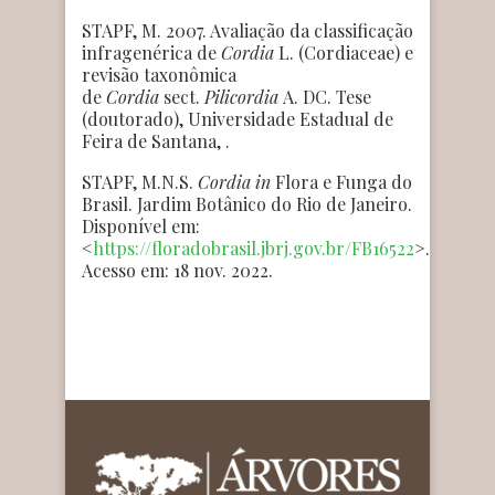
STAPF, M. 2007. Avaliação da classificação
infragenérica de
Cordia
L. (Cordiaceae) e
revisão taxonômica
de
Cordia
sect.
Pilicordia
A. DC. Tese
(doutorado), Universidade Estadual de
Feira de Santana, .
STAPF, M.N.S.
Cordia
in
Flora e Funga do
Brasil. Jardim Botânico do Rio de Janeiro.
Disponível em:
<
https://floradobrasil.jbrj.gov.br/FB16522
>.
Acesso em: 18 nov. 2022.