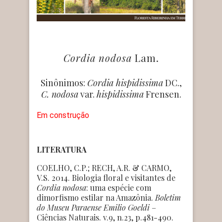
Cordia nodosa
Lam.
Sinônimos:
Cordia hispidissima
DC.,
C. nodosa
var.
hispidissima
Frensen.
Em construção
LITERATURA
COELHO, C.P.; RECH, A.R. & CARMO,
V.S. 2014. Biologia floral e visitantes de
Cordia nodosa
: uma espécie com
dimorfismo estilar na Amazônia.
Boletim
do Museu Paraense Emilio Goeldi
–
Ciências Naturais. v.9, n.23, p.481-490.