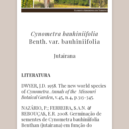
Cynometra bauhiniifolia
Benth. var. bauhiniifolia
Jutairana
LITERATURA
DWYER, J.D. 1958. The new world species
of
Cynometra
.
Annals of the Missouri
Botaical Garden
, v.45, n.4, p.313–345.
NAZÁRIO, P.; FERREIRA, S.A.N. &
REBOUÇAS, E.R. 2008. Germinação de
sementes de Cynometra bauhiniifolia
Benthan (jutairana) em função do