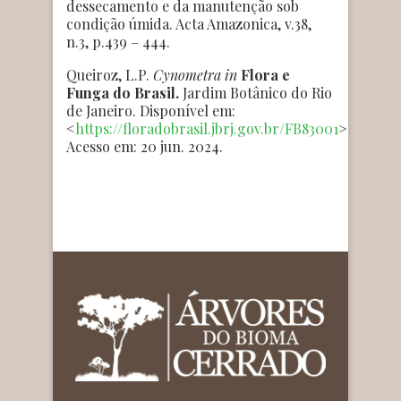
dessecamento e da manutenção sob
condição úmida. Acta Amazonica, v.38,
n.3, p.439 – 444.
Queiroz, L.P.
Cynometra
in
Flora e
Funga do Brasil.
Jardim Botânico do Rio
de Janeiro. Disponível em:
<
https://floradobrasil.jbrj.gov.br/FB83001
>.
Acesso em: 20 jun. 2024.