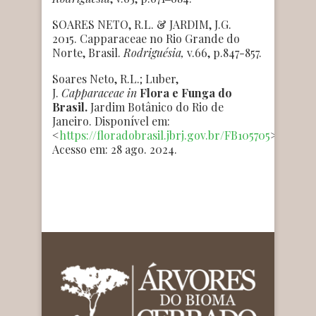
SOARES NETO, R.L. & JARDIM, J.G.
2015. Capparaceae no Rio Grande do
Norte, Brasil.
Rodriguésia,
v.66, p.847-857.
Soares Neto, R.L.; Luber,
J.
Capparaceae
in
Flora e Funga do
Brasil.
Jardim Botânico do Rio de
Janeiro. Disponível em:
<
https://floradobrasil.jbrj.gov.br/FB105705
>.
Acesso em: 28 ago. 2024.