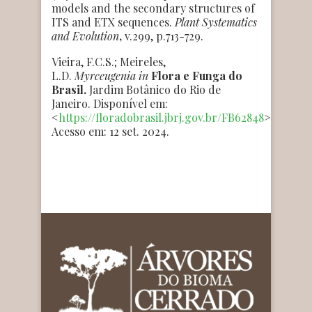
models and the secondary structures of
ITS and ETX sequences.
Plant Systematics
and Evolution
,
v.299, p.713-729.
Vieira, F.C.S.; Meireles,
L.D.
Myrceugenia
in
Flora e Funga do
Brasil.
Jardim Botânico do Rio de
Janeiro. Disponível em:
<
https://floradobrasil.jbrj.gov.br/FB62848
>.
Acesso em: 12 set. 2024.