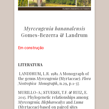
Myrceugenia bananalensis
Gomes-Bezerra & Landrum
Em construção
LITERATURA
LANDDRUM, L.R. 1981. A Monograph of
the genus
Myrceugenia
(Myrtaceae).
Flora
Neotropica Monograph
, n.29, p.1-37.
MURILLO-A.; STUESSY, T.F. & RUIZ, E.
2013. Phylogenetic relationships among
Myrceugenia, Blepharocalyx
and
Luma
(Myrtaceae) based on paired sites