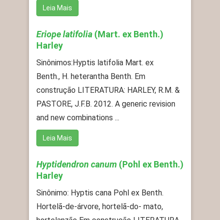
Leia Mais
Eriope latifolia
(Mart. ex Benth.)
Harley
Sinônimos:Hyptis latifolia Mart. ex
Benth., H. heterantha Benth. Em
construção LITERATURA: HARLEY, R.M. &
PASTORE, J.F.B. 2012. A generic revision
and new combinations ...
Leia Mais
Hyptidendron canum
(Pohl ex Benth.)
Harley
Sinônimo: Hyptis cana Pohl ex Benth.
Hortelã-de-árvore, hortelã-do- mato,