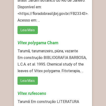
Brasil. Jardim Botânico do Rio de Janeiro.
Disponível em:
<https://floradobrasil.jbrj.gov.br/FB23343>.
Acesso em: ...
Leia Mais
Vitex polygama
Cham
Tarumã, tarumanzeiro, piúna, vazante
Em construção BIBLIOGRAFIA BARBOSA,
L.C.A. et al. 1995. Chemical study of the
leaves of Vitex polygama. Fitoterapia, ...
Leia Mais
Vitex rufescens
Tarumã Em construção LITERATURA