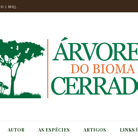
CH) MIQ.
D.) MIQ.
.
NGO
CHELI
T.
CH) MIQ.
AUTOR
AS ESPÉCIES
ARTIGOS
LINKS 