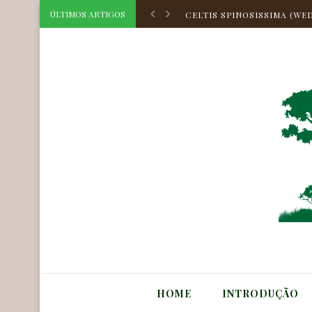
CELTIS TRIFLORA (KLOTZS
ÚLTIMOS ARTIGOS
CELTIS SPINOSISSIMA (WED
CELTIS HILARIANA PLANCH
CELTIS ATLANTICA ZAME
HOLOCALYX BALANSAE MI
CORDIA TOQUEVE AUBL.
CORDIA TARODAE M.STAPF
AEGIPHILA OBDUCTA VELL.
MYRCIA BELLA CAMBESS.
ASTROCARYUM HUAIMI MAR
CELTIS TRIFLORA (KLOTZS
HOME
INTRODUÇÃO