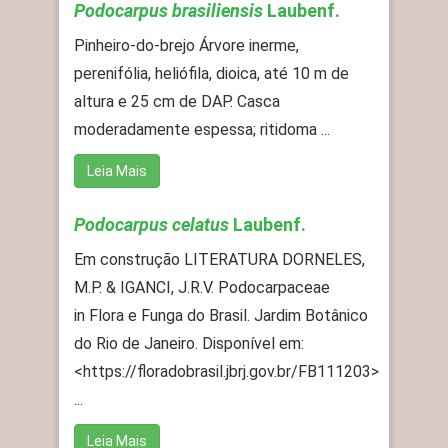
Podocarpus brasiliensis
Laubenf.
Pinheiro-do-brejo Árvore inerme,
perenifólia, heliófila, dioica, até 10 m de
altura e 25 cm de DAP. Casca
moderadamente espessa; ritidoma ...
Leia Mais
Podocarpus celatus
Laubenf.
Em construção LITERATURA DORNELES,
M.P. & IGANCI, J.R.V. Podocarpaceae
in Flora e Funga do Brasil. Jardim Botânico
do Rio de Janeiro. Disponível em:
<https://floradobrasil.jbrj.gov.br/FB111203>
...
Leia Mais