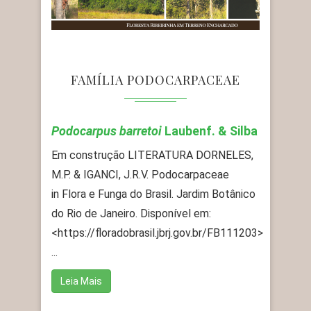
FAMÍLIA PODOCARPACEAE
Podocarpus barretoi
Laubenf. & Silba
Em construção LITERATURA DORNELES,
M.P. & IGANCI, J.R.V. Podocarpaceae
in Flora e Funga do Brasil. Jardim Botânico
do Rio de Janeiro. Disponível em:
<https://floradobrasil.jbrj.gov.br/FB111203>
...
Leia Mais