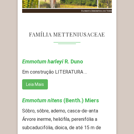
FAMÍLIA METTENIUSACEAE
Emmotum harleyi
R. Duno
Em construção LITERATURA ...
Leia Mais
Emmotum nitens
(Benth.) Miers
Sôbro, sôbre, aderno, casca-de-anta
Árvore inerme, heliófila, perenifólia a
subcaducifólia, dioica, de até 15 m de