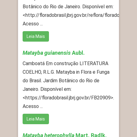
Botânico do Rio de Janeiro. Disponível em:
<http://floradobrasil.jbrj.gov.br/reflora/floradobrasil
Acesso ...
Leia Mais
Matayba guianensis
Aubl.
Camboatá Em construção LITERATURA
COELHO, R.L.G. Matayba in Flora e Funga
do Brasil. Jardim Botânico do Rio de
Janeiro. Disponível em:
<https://floradobrasil.jbrj.gov.br/FB20909>.
Acesso ...
Leia Mais
Matayba heterophylla
Mart. Radlk.