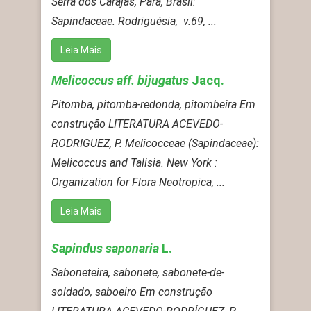
Serra dos Carajás, Pará, Brasil:
Sapindaceae. Rodriguésia, v.69, ...
Leia Mais
Melicoccus aff. bijugatus
Jacq.
Pitomba, pitomba-redonda, pitombeira Em
construção LITERATURA ACEVEDO-
RODRIGUEZ, P. Melicocceae (Sapindaceae):
Melicoccus and Talisia. New York :
Organization for Flora Neotropica, ...
Leia Mais
Sapindus saponaria
L.
Saboneteira, sabonete, sabonete-de-
soldado, saboeiro Em construção