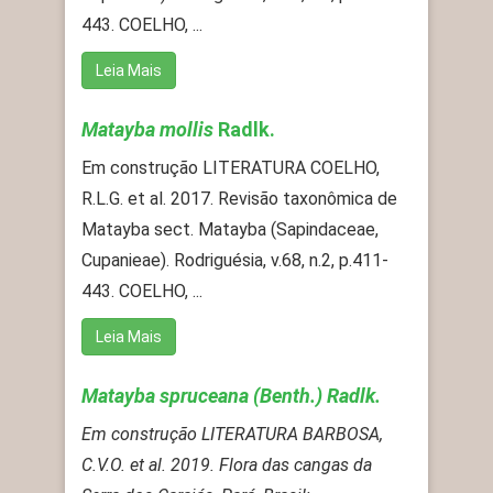
443. COELHO, ...
Leia Mais
Matayba mollis
Radlk.
Em construção LITERATURA COELHO,
R.L.G. et al. 2017. Revisão taxonômica de
Matayba sect. Matayba (Sapindaceae,
Cupanieae). Rodriguésia, v.68, n.2, p.411-
443. COELHO, ...
Leia Mais
Matayba spruceana (Benth.) Radlk.
Em construção LITERATURA BARBOSA,
C.V.O. et al. 2019. Flora das cangas da