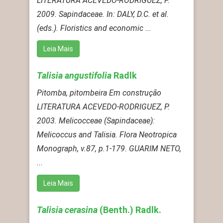
LITERATURA ACEVEDO-RODRÍGUEZ, P.
2009. Sapindaceae. In: DALY, D.C. et al.
(eds.). Floristics and economic ...
Leia Mais
Talisia angustifolia
Radlk
Pitomba, pitombeira Em construção
LITERATURA ACEVEDO-RODRIGUEZ, P.
2003. Melicocceae (Sapindaceae):
Melicoccus and Talisia. Flora Neotropica
Monograph, v.87, p.1-179. GUARIM NETO,
...
Leia Mais
Talisia cerasina
(Benth.) Radlk.