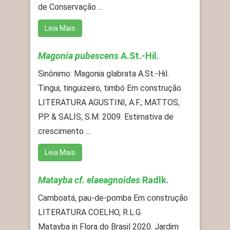
de Conservação ...
Leia Mais
Magonia pubescens
A.St.-Hil.
Sinônimo: Magonia glabrata A.St.-Hil.
Tingui, tinguizeiro, timbó Em construção
LITERATURA AGUSTINI, A.F.; MATTOS,
P.P. & SALIS, S.M. 2009. Estimativa de
crescimento ...
Leia Mais
Matayba cf. elaeagnoides
Radlk.
Camboatá, pau-de-pomba Em construção
LITERATURA COELHO, R.L.G.
Matayba in Flora do Brasil 2020. Jardim