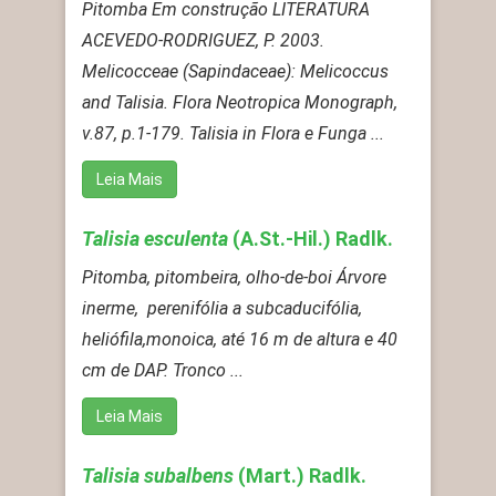
Pitomba Em construção LITERATURA
ACEVEDO-RODRIGUEZ, P. 2003.
Melicocceae (Sapindaceae): Melicoccus
and Talisia. Flora Neotropica Monograph,
v.87, p.1-179. Talisia in Flora e Funga ...
Leia Mais
Talisia esculenta
(A.St.-Hil.) Radlk.
Pitomba, pitombeira, olho-de-boi Árvore
inerme, perenifólia a subcaducifólia,
heliófila,monoica, até 16 m de altura e 40
cm de DAP. Tronco ...
Leia Mais
Talisia subalbens
(Mart.) Radlk.