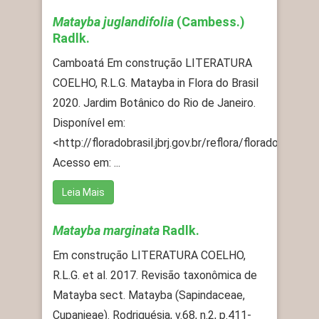
Matayba juglandifolia
(Cambess.)
Radlk.
Camboatá Em construção LITERATURA
COELHO, R.L.G. Matayba in Flora do Brasil
2020. Jardim Botânico do Rio de Janeiro.
Disponível em:
<http://floradobrasil.jbrj.gov.br/reflora/floradobrasil
Acesso em: ...
Leia Mais
Matayba marginata
Radlk.
Em construção LITERATURA COELHO,
R.L.G. et al. 2017. Revisão taxonômica de
Matayba sect. Matayba (Sapindaceae,
Cupanieae). Rodriguésia, v.68, n.2, p.411-