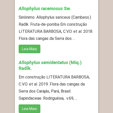
Allophylus racemosus
Sw.
Sinônimo: Allophylus sericeus (Cambess.)
Radlk. Fruta-de-pomba Em construção
LITERATURA BARBOSA, C.V.O. et al. 2018.
Flora das cangas da Serra dos ...
Leia Mais
Allophylus semidentatus
(Miq.)
Radlk.
Em construção LITERATURA BARBOSA,
C.V.O. et al. 2019. Flora das cangas da
Serra dos Carajás, Pará, Brasil:
Sapindaceae. Rodriguésia, v.69, ...
Leia Mais