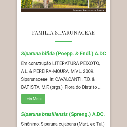
FAMILIA SIPARUNACEAE
Siparuna bifida
(Poepp. & Endl.) A.DC
Em construção LITERATURA PEIXOTO,
A.L. & PEREIRA-MOURA, M.V.L. 2009.
Siparunaceae. In: CAVALCANTI, T.B. &
BATISTA, M.F. (orgs.). Flora do Distrito ...
Leia Mais
Siparuna brasiliensis
(Spreng.) A.DC.
Sinônimo: Siparuna cujabana (Mart. ex Tul.)