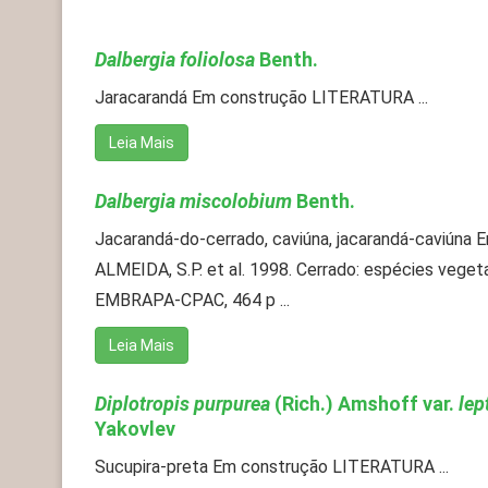
Dalbergia foliolosa
Benth.
Jaracarandá Em construção LITERATURA ...
Leia Mais
Dalbergia miscolobium
Benth.
Jacarandá-do-cerrado, caviúna, jacarandá-caviún
ALMEIDA, S.P. et al. 1998. Cerrado: espécies vegetai
EMBRAPA-CPAC, 464 p ...
Leia Mais
Diplotropis purpurea
(Rich.) Amshoff var.
lep
Yakovlev
Sucupira-preta Em construção LITERATURA ...