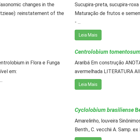
axonomic changes in the
Sucupira-preta, sucupira-ro
zieae): reinstatement of the
Maturação de frutos e semente
- ...
Leia Mais
Centrolobium tomentosu
ntrolobium in Flora e Funga
Araribá Em construção ANOT
ível em:
avermelhada LITERATURA AIDAR
..
Leia Mais
Cyclolobium brasiliense
Be
Amarelinho, louveira Sinônimos
Benth., C. vecchii A. Samp. ex 