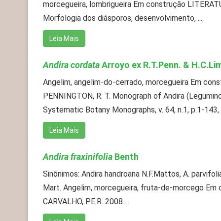
morcegueira, lombrigueira Em construção LITERATU
Morfologia dos diásporos, desenvolvimento, ...
Leia Mais
Andira cordata
Arroyo ex R.T.Penn. & H.C.Li
Angelim, angelim-do-cerrado, morcegueira Em co
PENNINGTON, R. T. Monograph of Andira (Legumino
Systematic Botany Monographs, v. 64, n.1, p.1-143,
Leia Mais
Andira fraxinifolia
Benth
Sinônimos: Andira handroana N.F.Mattos, A. parvifolia
Mart. Angelim, morcegueira, fruta-de-morcego E
CARVALHO, P.E.R. 2008 ...