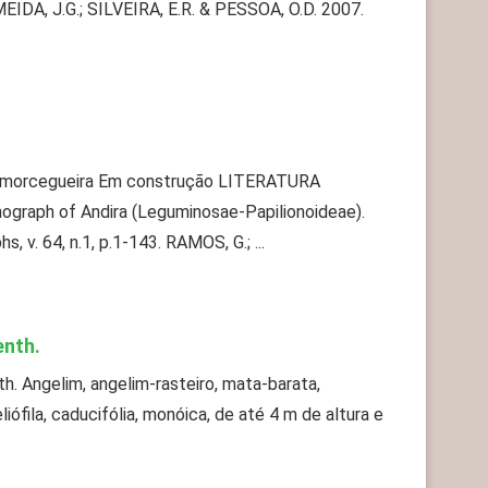
DA, J.G.; SILVEIRA, E.R. & PESSOA, O.D. 2007.
, morcegueira Em construção LITERATURA
graph of Andira (Leguminosae-Papilionoideae).
v. 64, n.1, p.1-143. RAMOS, G.; ...
enth.
nth. Angelim, angelim-rasteiro, mata-barata,
iófila, caducifólia, monóica, de até 4 m de altura e