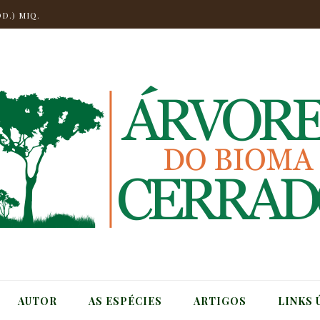
D.) MIQ.
.
NGO
CHELI
T.
CH) MIQ.
AUTOR
AS ESPÉCIES
ARTIGOS
LINKS 