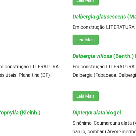
Leia Mais
Dalbergia glaucescens
(Ma
Em construção LITERATURA .
Leia Mais
Dalbergia villosa
(Benth.) 
a Em construção LITERATURA
Em construção LITERATURA C
s úteis. Planaltina (DF):
Dalbergia (Fabaceae: Dalbergiea
...
Leia Mais
tophylla
(Kleinh.)
Dipteryx alata
Vogel
Sinônimo: Coumarouna alata (Vo
barujo, combaru Árvore inerme,