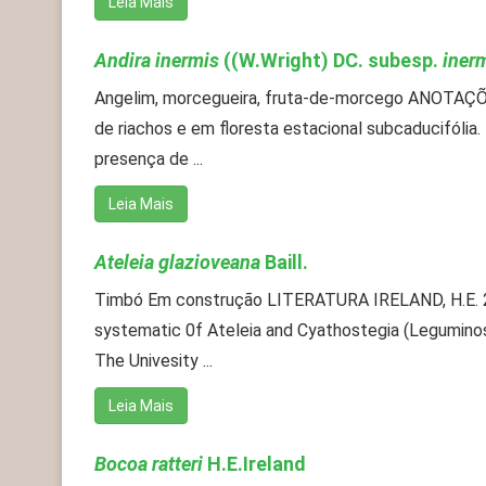
Leia Mais
Andira inermis
((W.Wright) DC. subesp.
iner
Angelim, morcegueira, fruta-de-morcego ANOTAÇ
de riachos e em floresta estacional subcaducifólia
presença de ...
Leia Mais
Ateleia glazioveana
Baill.
Timbó Em construção LITERATURA IRELAND, H.E. 
systematic 0f Ateleia and Cyathostegia (Legumino
The Univesity ...
Leia Mais
Bocoa ratteri
H.E.Ireland