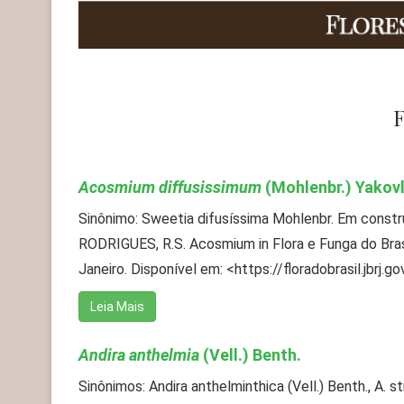
Acosmium diffusissimum
(Mohlenbr.) Yakov
Sinônimo: Sweetia difusíssima Mohlenbr. Em cons
RODRIGUES, R.S. Acosmium in Flora e Funga do Bras
Janeiro. Disponível em: <https://floradobrasil.jbrj.go
Leia Mais
Andira anthelmia
(Vell.) Benth.
Sinônimos: Andira anthelminthica (Vell.) Benth., A. s