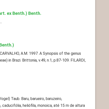
rt. ex Benth.) Benth.
..
Benth.)
ARVALHO, A.M. 1997. A Synopsis of the genus
e) in Brazi. Brittonia, v.49, n.1, p.87-109. FILARDI,
gel) Taub. Baru, barueiro, baruzeiro,
 caducifólia, heliófila, monoica, até 15 m de altura