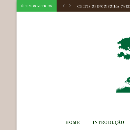
CELTIS SPINOSISSIMA (WED
ÚLTIMOS ARTIGOS
CELTIS HILARIANA PLANCH
CELTIS ATLANTICA ZAME
HOLOCALYX BALANSAE MI
CORDIA TOQUEVE AUBL.
CORDIA TARODAE M.STAPF
AEGIPHILA OBDUCTA VELL.
MYRCIA BELLA CAMBESS.
ASTROCARYUM HUAIMI MAR
CELTIS TRIFLORA (KLOTZS
HOME
INTRODUÇÃO