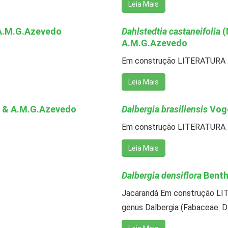
Leia Mais
 A.M.G.Azevedo
Dahlstedtia castaneifolia
(
A.M.G.Azevedo
Em construção LITERATURA .
Leia Mais
a & A.M.G.Azevedo
Dalbergia brasiliensis
Vog
Em construção LITERATURA .
Leia Mais
Dalbergia densiflora
Benth
Jacarandá Em construção LI
genus Dalbergia (Fabaceae: Dalbe