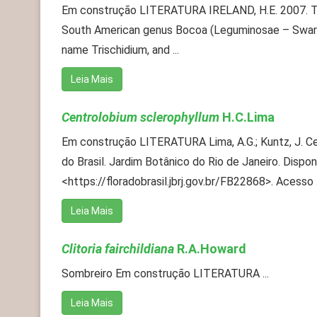
Em construção LITERATURA IRELAND, H.E. 2007. T
South American genus Bocoa (Leguminosae – Swart
name Trischidium, and ...
Leia Mais
Centrolobium sclerophyllum
H.C.Lima
Em construção LITERATURA Lima, A.G.; Kuntz, J. Ce
do Brasil. Jardim Botânico do Rio de Janeiro. Dispon
<https://floradobrasil.jbrj.gov.br/FB22868>. Acesso .
Leia Mais
Clitoria fairchildiana
R.A.Howard
Sombreiro Em construção LITERATURA ...
Leia Mais