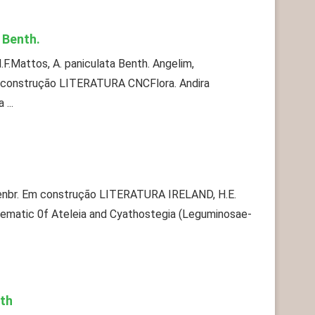
 Benth.
.F.Mattos, A. paniculata Benth. Angelim,
m construção LITERATURA CNCFlora. Andira
...
lenbr. Em construção LITERATURA IRELAND, H.E.
ematic 0f Ateleia and Cyathostegia (Leguminosae-
th