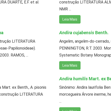
RA DUARTE, E.F. et al.
construção LITERATURA ALMEI
NMR ...
Leia Mais
ma
Andira cujabensis
Benth.
nstrução LITERATURA
Angelim, angelim-do-cerrado
sae-Papilionoideae).
PENNINGTON, R.T. 2003. Mono
 2003. RAMOS, ...
Systematic Botany Monographs, 
Leia Mais
Andira humilis
Mart. ex B
 Mart. ex Benth., A. pisonis
Sinônimo: Andira laurifolia Be
m construção LITERATURA
morcegueira Árvore inerme, hel
...