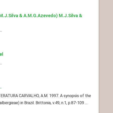
M.J.Silva & A.M.G.Azevedo) M.J.Silva &
..
el
..
.
TERATURA CARVALHO, A.M. 1997. A synopsis of the
rgieae) in Brazil. Brittonia, v.49, n.1, p.87-109 ...