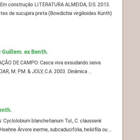
xa Em construção LITERATURA ALMEIDA, D.S. 2013.
s de sucupira preta (Bowdichia virgilioides Kunth)
m
Guillem. ex Benth.
AÇÃO DE CAMPO: Casca viva exsudando seiva
, M. P.M. & JOLY, C.A. 2003. Dinâmica ...
nth.
: Cyclolobium blanchetianum Tul., C. claussenii
Hoehne Árvore inerme, subcaducifólia, heliófila ou ...