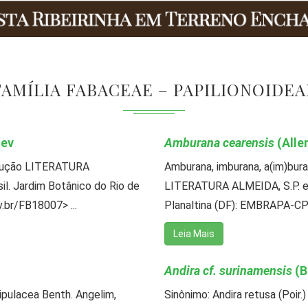
FAMÍLIA FABACEAE – PAPILIONOIDEA
lev
Amburana cearensis
(Alle
trução LITERATURA
Amburana, imburana, a(im)bura
il. Jardim Botânico do Rio de
LITERATURA ALMEIDA, S.P. et 
v.br/FB18007> ...
Planaltina (DF): EMBRAPA-CPA
Leia Mais
Andira cf. surinamensis
(B
tipulacea Benth. Angelim,
Sinônimo: Andira retusa (Poir.