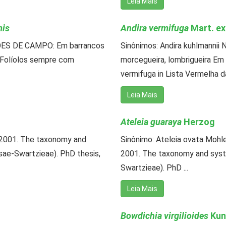
Leia Mais
mis
Andira vermifuga
Mart. ex
ÕES DE CAMPO: Em barrancos
Sinônimos: Andira kuhlmannii N
. Folíolos sempre com
morcegueira, lombrigueira E
vermifuga in Lista Vermelha da 
Leia Mais
Ateleia guaraya
Herzog
2001. The taxonomy and
Sinônimo: Ateleia ovata Moh
sae-Swartzieae). PhD thesis,
2001. The taxonomy and syst
Swartzieae). PhD ...
Leia Mais
Bowdichia virgilioides
Kun