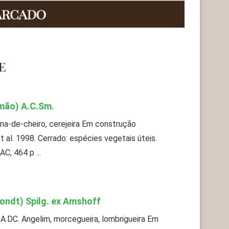
E
mão) A.C.Sm.
na-de-cheiro, cerejeira Em construção
al. 1998. Cerrado: espécies vegetais úteis.
C, 464 p ...
ondt) Spilg. ex Amshoff
) A.DC. Angelim, morcegueira, lombrigueira Em